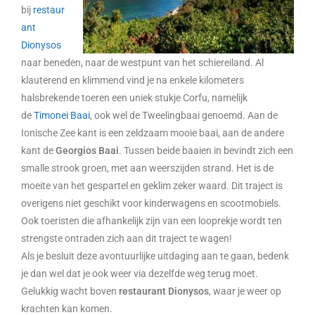
bij
restaur
ant
Dionysos
naar beneden, naar de westpunt van het schiereiland. Al
klauterend en klimmend vind je na enkele kilometers
halsbrekende toeren een uniek stukje Corfu, namelijk
de
Timonei Baai
, ook wel de Tweelingbaai genoemd. Aan de
Ionische Zee kant is een zeldzaam mooie baai, aan de andere
kant de
Georgios Baai
. Tussen beide baaien in bevindt zich een
smalle strook groen, met aan weerszijden strand. Het is de
moeite van het gespartel en geklim zeker waard. Dit traject is
overigens niet geschikt voor kinderwagens en scootmobiels.
Ook toeristen die afhankelijk zijn van een looprekje wordt ten
strengste ontraden zich aan dit traject te wagen!
Als je besluit deze avontuurlijke uitdaging aan te gaan, bedenk
je dan wel dat je ook weer via dezelfde weg terug moet.
Gelukkig wacht boven
restaurant Dionysos
, waar je weer op
krachten kan komen.