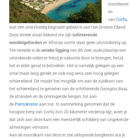
noordwest
en
van
Corfu
,
wat een overvloedig begroeid gebied is van Het Groene Eiland.
Deze streek staat bekend om zijn
schitterende
wandelgebieden
en Afionas vormt daar geen uitzondering op.
Ten tweede is de
unieke ligging
van dit zeer oude plaatsje een
uitstekende reden er hetzij je vakantie door te brengen, hetzij
het in ieder geval te bezoeken. Het is namelijk gelegen op een
smal maar lang gerekt en ook nog eens zeer hoog gelegen
schiereiland. Dit maakt het mogelijk om aan de zuidkant van
het schiereiland te genieten van de schitterende Georgios Baai,
de stranden en de omringende bergen, tot aan
de
Pantokrator
aan toe. In aanmerking genomen dat de
hoogste berg van Corfu zo’n 20 kilometer verderop ligt, weet je
dat zich aan deze kant een meesterlijk schilderij van ongekende
afmetingen vertoont.
Aan de noordkant van deze in zee uitlopende bergketen sta je