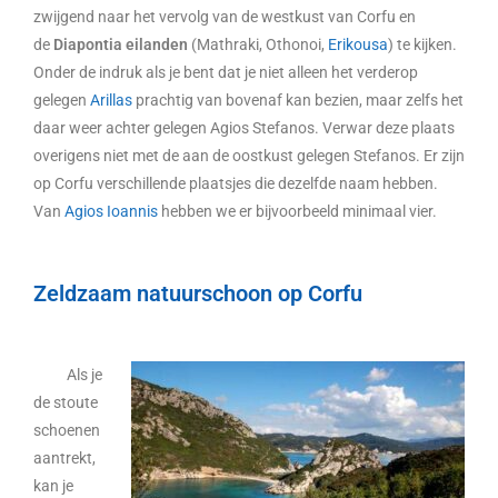
zwijgend naar het vervolg van de westkust van Corfu en
de
Diapontia eilanden
(Mathraki, Othonoi,
Erikousa
) te kijken.
Onder de indruk als je bent dat je niet alleen het verderop
gelegen
Arillas
prachtig van bovenaf kan bezien, maar zelfs het
daar weer achter gelegen Agios Stefanos. Verwar deze plaats
overigens niet met de aan de oostkust gelegen Stefanos. Er zijn
op Corfu verschillende plaatsjes die dezelfde naam hebben.
Van
Agios Ioannis
hebben we er bijvoorbeeld minimaal vier.
Zeldzaam natuurschoon op Corfu
Als je
de stoute
schoenen
aantrekt,
kan je