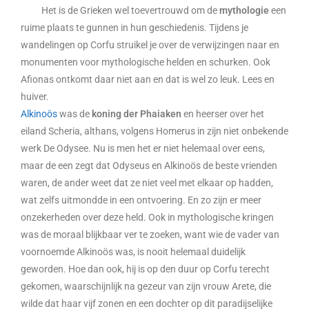
Het is de Grieken wel toevertrouwd om de
mythologie
een
ruime plaats te gunnen in hun geschiedenis. Tijdens je
wandelingen op Corfu struikel je over de verwijzingen naar en
monumenten voor mythologische helden en schurken. Ook
Afionas ontkomt daar niet aan en dat is wel zo leuk. Lees en
huiver.
Alkinoös
was de
koning der Phaiaken
en heerser over het
eiland Scheria, althans, volgens Homerus in zijn niet onbekende
werk De Odysee. Nu is men het er niet helemaal over eens,
maar de een zegt dat Odyseus en Alkinoös de beste vrienden
waren, de ander weet dat ze niet veel met elkaar op hadden,
wat zelfs uitmondde in een ontvoering. En zo zijn er meer
onzekerheden over deze held. Ook in mythologische kringen
was de moraal blijkbaar ver te zoeken, want wie de vader van
voornoemde Alkinoös was, is nooit helemaal duidelijk
geworden. Hoe dan ook, hij is op den duur op Corfu terecht
gekomen, waarschijnlijk na gezeur van zijn vrouw Arete, die
wilde dat haar vijf zonen en een dochter op dit paradijselijke