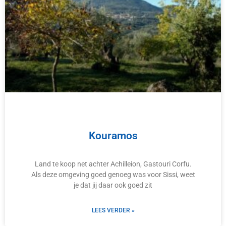
Kouramos
Land te koop net achter Achilleion, Gastouri Corfu.
Als deze omgeving goed genoeg was voor Sissi, weet
je dat jij daar ook goed zit
LEES VERDER »