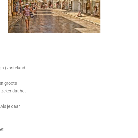
rga (vasteland
een groots
 zeker dat het
Als je daar
iet