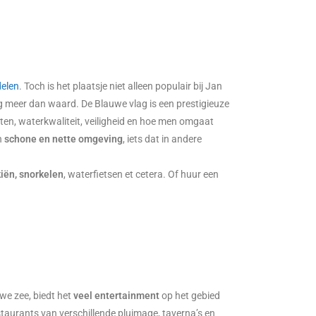
elen
. Toch is het plaatsje niet alleen populair bij Jan
lag meer dan waard. De Blauwe vlag is een prestigieuze
teiten, waterkwaliteit, veiligheid en hoe men omgaat
n
schone en nette omgeving
, iets dat in andere
iën, snorkelen
, waterfietsen et cetera. Of huur een
we zee, biedt het
veel entertainment
op het gebied
estaurants van verschillende pluimage, taverna’s en