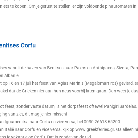
niets te kopen. Om je gerust te stellen, er zijn voldoende pinautomaten in
Benitses Corfu
uises vanuit de haven van Benitses naar Paxos en Anthipaxos, Sivota, Pa
en Albanië
t op 16 en 17 juli het feest van Agias Marinis (Megalomartiros) gevierd, 
akel dat de Grieken niet aan hun neus voorbij laten gaan. Dan weet je dus
t feest, zonder vaste datum, is het dorpsfeest oftewel Panigiri Sardelas. 
ng van ziet, dit mag je niet missen!
van Igoumenitsa naar Corfu en vice versa, bel 0030 26613 65200
an Italië naar Corfu en vice versa, kijk op www.greekferries.gr. Ga alleen n
ens je vakantie op Corfu. Dat is zonde van de tijd