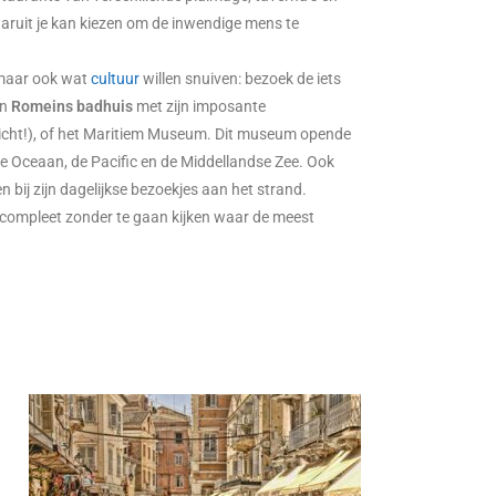
ruit je kan kiezen om de inwendige mens te
 maar ook wat
cultuur
willen snuiven: bezoek de iets
en
Romeins badhuis
met zijn imposante
zicht!), of het Maritiem Museum. Dit museum opende
he Oceaan, de Pacific en de Middellandse Zee. Ook
 bij zijn dagelijkse bezoekjes aan het strand.
et compleet zonder te gaan kijken waar de meest