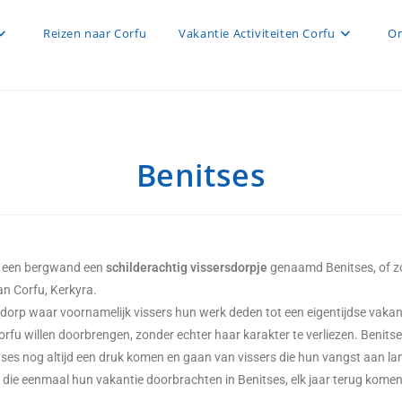
Reizen naar Corfu
Vakantie Activiteiten Corfu
On
Benitses
en een bergwand een
schilderachtig vissersdorpje
genaamd Benitses, of zo
an Corfu, Kerkyra.
n dorp waar voornamelijk vissers hun werk deden tot een eigentijdse vaka
rfu willen doorbrengen, zonder echter haar karakter te verliezen. Benitse
tses nog altijd een druk komen en gaan van vissers die hun vangst aan l
 die eenmaal hun vakantie doorbrachten in Benitses, elk jaar terug komen