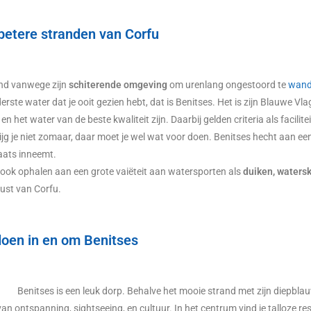
betere stranden van Corfu
end vanwege zijn
schiterende omgeving
om urenlang ongestoord te
wand
derste water dat je ooit gezien hebt, dat is Benitses. Het is zijn Blauwe V
n het water van de beste kwaliteit zijn. Daarbij gelden criteria als facili
jg je niet zomaar, daar moet je wel wat voor doen. Benitses hecht aan ee
aats inneemt.
ook ophalen aan een grote vaiëteit aan watersporten als
duiken, watersk
ust van Corfu.
oen in en om Benitses
Benitses is een leuk dorp. Behalve het mooie strand met zijn diepblau
van ontspanning, sightseeing, en cultuur. In het centrum vind je talloze r