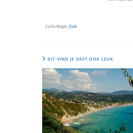
Corfu Regio:
Zuid
DIT VIND JE VAST OOK LEUK