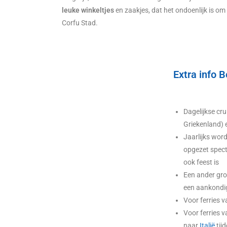
leuke winkeltjes
en zaakjes, dat het ondoenlijk is om 
Corfu Stad.
Extra info 
Dagelijkse cr
Griekenland) 
Jaarlijks word
opgezet spect
ook feest is
Een ander groo
een aankondigi
Voor ferries 
Voor ferries v
naar
Italië
tijd