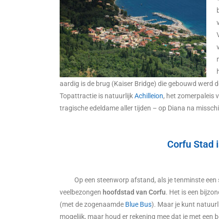
aardig is de brug (Kaiser Bridge) die gebouwd werd do
Topattractie is natuurlijk
Achilleion
, het zomerpaleis 
tragische edeldame aller tijden – op Diana na misschi
Corfu Stad i
Op een steenworp afstand, als je tenminste een s
veelbezongen
hoofdstad van Corfu
. Het is een bijzo
(met de zogenaamde
Blue Bus
). Maar je kunt natuur
mogelijk, maar houd er rekening mee dat je met een b