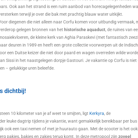
bars. Ook aan het strand is een ruim aanbod van horecagelegenheden waa
versterken terwijl je over die bak met prachtig blauw water uitkijkt.
Voor diegenen die niet alleen naar Corfu komen voor uitbundig vermaak,
verderop gelegen bronnen van het
historische aquaduct
, de ruines van e
mosaiekvloeren, de kleine kerk van Aghia Paraskevi (met fantastisch zee
haar deuren in 1989 en heeft een grote collectie voorwerpen uit de Indisc
or een Duitse keizer die niet door paard en wagen overreden wilde worden
van Sissi in het naastgelegen dorpje Gastouri. Je vakantie op Corfu is ni
en – gelukkige uren beleefde.
s dichtbij!
teen 10 kilometer van je af weet te smijten, ligt
Kerkyra
, de
nder leuke dagtrip tijdens je vakantie, want gemakkelijk bereikbaar per bus
lijk ook een taxi nemen of met je huurauto gaan. Met de scooter is het ook
erg pakjes, bakjes en zakjes terug komt. In deze metropool zijn
zoveel