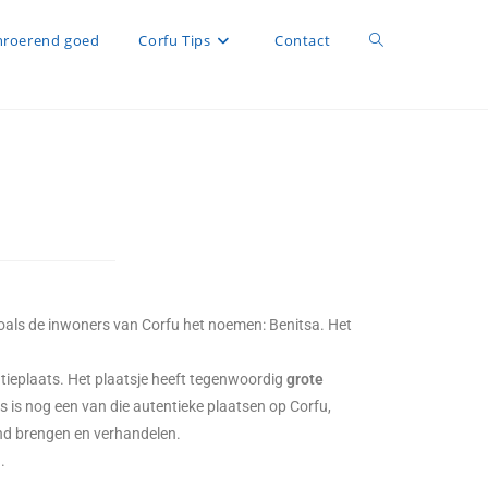
roerend goed
Corfu Tips
Contact
als de inwoners van Corfu het noemen: Benitsa. Het
ntieplaats. Het plaatsje heeft tegenwoordig
grote
s is nog een van die autentieke plaatsen op Corfu,
and brengen en verhandelen.
.