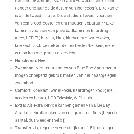
Personen)Bezetting: Maximaal 5 volwassenen + 1 kind
(jonger drie jaar op de datum van inchecken). Elke kamer
is op de tweede etage. Deze studio is tevens voorzien
van een broodrooster en antimuggen apparaat** Elke
kamer is voorzien van privé badkamer en haardroger,
airco, LCD TV, bureau, kluis, kitchenette, waterkoker,
koelkast, kooktoestel/borden en bestek/keukengerei en
een balkon met prachtig zeezicht
Huisdieren:
Nee
Zwembad:
Nee, maar gasten van Blue Bay Apartments
mogen onbeperkt gebruik maken van het naastgelegen
zwembad
Comfort:
Koelkast, waterkoker, haardroger, kookgerei,
servies en bestek, LCD Televisie, WiFi, kluis
Extra:
Als extra service kunnen gasten van Blue Bay
Studio’s gebruik maken van een gratis leenfiets (beperkt
aantal, dus wees er snel bij).
Transfer:
Ja, tegen een vriendelijk tarief. Bij boekingen