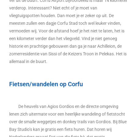
ver uit de buurt. Corfu Airport bijvoorbeeld is maar 14 kilometer
verderop. Interessant? Niet echt of je moet van
vliegtuigspotten houden. Dan moet je er zeker op uit. De
meesten zullen een dagje Corfu Stad toch wel leuker vinden,
vermoeden wij. Voor de afstand hoef je het niet te laten, het is
een kilometer verder dan het vliegveld. Vind je niet genoeg
historie en prachtige gebouwen dan ga je naar Achilleion, de
zomerresidentie van Sissi of de Keizers Troon in Pelekas. Het is
allemaal in de buurt.
Fietsen/wandelen op Corfu
De heuvels van Agios Gordios en de directe omgeving
lenen zich uitermate voor een heerlijke wandeling of fietstocht
over de smalle weggetjes en donkey trails van Gordios. Bij Blue
Bay Studio’s kan je gratis een fiets huren. Dat horen wij
Nederlanders graag! Dat van die fiets hè, dat gratis