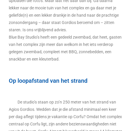
uploaden die foto’s. Maar laat het daar dan bij. Ga daarna
lekker naar de mooie tuin van het complex en ga daar met je
geliefde(n) en een lekker drankje in de hand naar de prachtige
zonsondergang – daar staat Gordios beroemd om – zitten
staren. Is ons vrijblijvend advies.
Blue Bay Studio’s heeft een gedeeld zwembad, dat heet, gasten
van het complex zijn meer dan welkom in het iets verderop
gelegen zwembad, compleet met BBQ, zonnebedden, een
snackbar en een kleuterbad.
Op loopafstand van het strand
De studio’s staan op zo’n 250 meter van het strand van
Agios Gordios. Wedden dat je die afstand minimaal een keer
per dag aflegt tijdens je vakantie op Corfu? Omdat het complex
centraal op Corfu ligt, zijn andere bezienswaardigheden niet