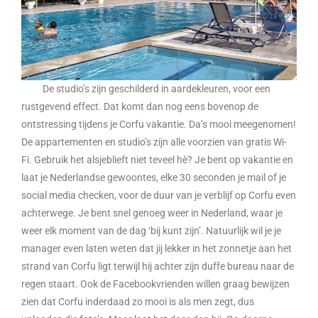
De studio’s zijn geschilderd in aardekleuren, voor een
rustgevend effect. Dat komt dan nog eens bovenop de
ontstressing tijdens je Corfu vakantie. Da’s mooi meegenomen!
De appartementen en studio’s zijn alle voorzien van gratis Wi-
Fi. Gebruik het alsjeblieft niet teveel hè? Je bent op vakantie en
laat je Nederlandse gewoontes, elke 30 seconden je mail of je
social media checken, voor de duur van je verblijf op Corfu even
achterwege. Je bent snel genoeg weer in Nederland, waar je
weer elk moment van de dag ‘bij kunt zijn’. Natuurlijk wil je je
manager even laten weten dat jij lekker in het zonnetje aan het
strand van Corfu ligt terwijl hij achter zijn duffe bureau naar de
regen staart. Ook de Facebookvrienden willen graag bewijzen
zien dat Corfu inderdaad zo mooi is als men zegt, dus