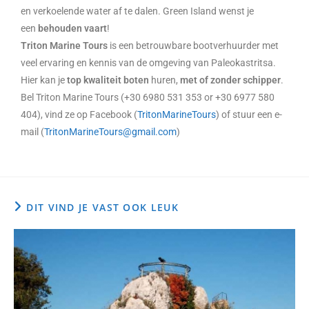
en verkoelende water af te dalen. Green Island wenst je
een
behouden vaart
!
Triton Marine Tours
is een betrouwbare bootverhuurder met
veel ervaring en kennis van de omgeving van Paleokastritsa.
Hier kan je
top kwaliteit boten
huren,
met of zonder schipper
.
Bel Triton Marine Tours (+30 6980 531 353 or +30 6977 580
404), vind ze op Facebook (
TritonMarineTours
) of stuur een e-
mail (
TritonMarineTours@gmail.com
)
DIT VIND JE VAST OOK LEUK