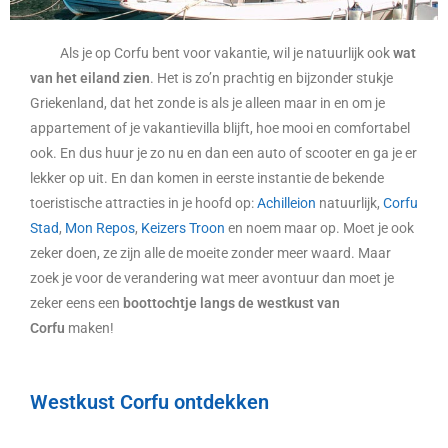
Als je op Corfu bent voor vakantie, wil je natuurlijk ook
wat
van het eiland zien
. Het is zo’n prachtig en bijzonder stukje
Griekenland, dat het zonde is als je alleen maar in en om je
appartement of je vakantievilla blijft, hoe mooi en comfortabel
ook. En dus huur je zo nu en dan een auto of scooter en ga je er
lekker op uit. En dan komen in eerste instantie de bekende
toeristische attracties in je hoofd op:
Achilleion
natuurlijk,
Corfu
Stad
,
Mon Repos
,
Keizers Troon
en noem maar op. Moet je ook
zeker doen, ze zijn alle de moeite zonder meer waard. Maar
zoek je voor de verandering wat meer avontuur dan moet je
zeker eens een
boottochtje langs de westkust van
Corfu
maken!
Westkust Corfu ontdekken