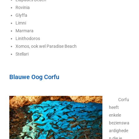
Rovinia
Glyffa
Limni
Marmara
Linithodoros
Xomos, ook wel Paradise Beach
Stellari
Blauwe Oog Corfu
Corfu
heeft
enkele
bezienswa
ardighede
n die je