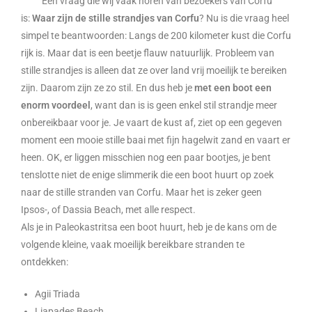
Een vraag die wij vaak horen van bezoekers van Corfu
is:
Waar zijn de stille strandjes van Corfu
? Nu is die vraag heel
simpel te beantwoorden: Langs de 200 kilometer kust die Corfu
rijk is. Maar dat is een beetje flauw natuurlijk. Probleem van
stille strandjes is alleen dat ze over land vrij moeilijk te bereiken
zijn. Daarom zijn ze zo stil. En dus heb je
met een boot een
enorm voordeel
, want dan is is geen enkel stil strandje meer
onbereikbaar voor je. Je vaart de kust af, ziet op een gegeven
moment een mooie stille baai met fijn hagelwit zand en vaart er
heen. OK, er liggen misschien nog een paar bootjes, je bent
tenslotte niet de enige slimmerik die een boot huurt op zoek
naar de stille stranden van Corfu. Maar het is zeker geen
Ipsos-, of Dassia Beach, met alle respect.
Als je in Paleokastritsa een boot huurt, heb je de kans om de
volgende kleine, vaak moeilijk bereikbare stranden te
ontdekken:
Agii Triada
Liapades Beach