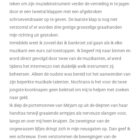
teken om zijn muziekinstrument verder de vernieling in te jagen
door er een tweetal klappen met een afgebroken
schroevendraaier op te geven. De laatste klap is nog niet
verstomd of er worden drie gretige groezelige graaihanden
mijn richting uit gestoken.
Inmiddels weet ik zoveel dat ik bankroet zal gaan als ik elke
muzikant een euro zal toestoppen. Ik begeef mij naar binnen en
word direct gevolgd door twee van de muzikanten, al werd
tijdens het intermezzo niet duidelijk welk instrument zij
beheersen. Alleen de oudste was bereid tot het aanwenden van
zijn beperkte muzikale talenten. Nochtans is het voor de twee
jongste koorknapen geen beletsel om mij te helpen met zoeken
naar geld.
Ik diep de portemonnee van Mirjam op uit de diepten van haar
handtas terwijl graaiende armpjes als nerveuze slangen voor,
langs en over mij heen kruipen. De zweetgeur van de
ongewassen lijfjes dringt zich in mijn neusgaten op. Dan geef ik
een schreeuw. Even verstommen de bewegingen van de