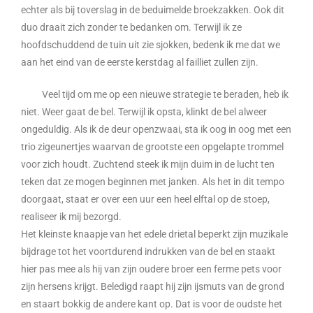
echter als bij toverslag in de beduimelde broekzakken. Ook dit
duo draait zich zonder te bedanken om. Terwijl ik ze
hoofdschuddend de tuin uit zie sjokken, bedenk ik me dat we
aan het eind van de eerste kerstdag al failliet zullen zijn.
Veel tijd om me op een nieuwe strategie te beraden, heb ik
niet. Weer gaat de bel. Terwijl ik opsta, klinkt de bel alweer
ongeduldig. Als ik de deur openzwaai, sta ik oog in oog met een
trio zigeunertjes waarvan de grootste een opgelapte trommel
voor zich houdt. Zuchtend steek ik mijn duim in de lucht ten
teken dat ze mogen beginnen met janken. Als het in dit tempo
doorgaat, staat er over een uur een heel elftal op de stoep,
realiseer ik mij bezorgd.
Het kleinste knaapje van het edele drietal beperkt zijn muzikale
bijdrage tot het voortdurend indrukken van de bel en staakt
hier pas mee als hij van zijn oudere broer een ferme pets voor
zijn hersens krijgt. Beledigd raapt hij zijn ijsmuts van de grond
en staart bokkig de andere kant op. Dat is voor de oudste het