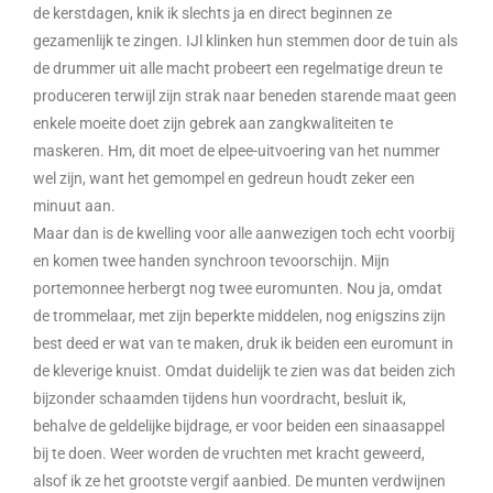
de kerstdagen, knik ik slechts ja en direct beginnen ze
gezamenlijk te zingen. IJl klinken hun stemmen door de tuin als
de drummer uit alle macht probeert een regelmatige dreun te
produceren terwijl zijn strak naar beneden starende maat geen
enkele moeite doet zijn gebrek aan zangkwaliteiten te
maskeren. Hm, dit moet de elpee-uitvoering van het nummer
wel zijn, want het gemompel en gedreun houdt zeker een
minuut aan.
Maar dan is de kwelling voor alle aanwezigen toch echt voorbij
en komen twee handen synchroon tevoorschijn. Mijn
portemonnee herbergt nog twee euromunten. Nou ja, omdat
de trommelaar, met zijn beperkte middelen, nog enigszins zijn
best deed er wat van te maken, druk ik beiden een euromunt in
de kleverige knuist. Omdat duidelijk te zien was dat beiden zich
bijzonder schaamden tijdens hun voordracht, besluit ik,
behalve de geldelijke bijdrage, er voor beiden een sinaasappel
bij te doen. Weer worden de vruchten met kracht geweerd,
alsof ik ze het grootste vergif aanbied. De munten verdwijnen