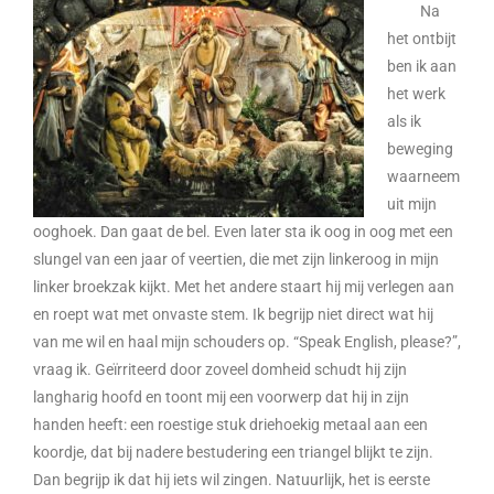
Na
het ontbijt
ben ik aan
het werk
als ik
beweging
waarneem
uit mijn
ooghoek. Dan gaat de bel. Even later sta ik oog in oog met een
slungel van een jaar of veertien, die met zijn linkeroog in mijn
linker broekzak kijkt. Met het andere staart hij mij verlegen aan
en roept wat met onvaste stem. Ik begrijp niet direct wat hij
van me wil en haal mijn schouders op. “Speak English, please?”,
vraag ik. Geïrriteerd door zoveel domheid schudt hij zijn
langharig hoofd en toont mij een voorwerp dat hij in zijn
handen heeft: een roestige stuk driehoekig metaal aan een
koordje, dat bij nadere bestudering een triangel blijkt te zijn.
Dan begrijp ik dat hij iets wil zingen. Natuurlijk, het is eerste