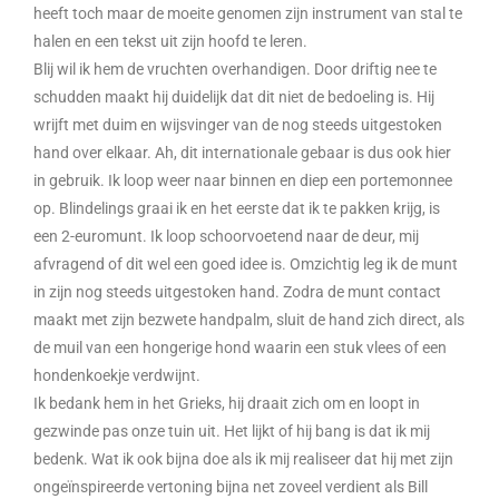
heeft toch maar de moeite genomen zijn instrument van stal te
halen en een tekst uit zijn hoofd te leren.
Blij wil ik hem de vruchten overhandigen. Door driftig nee te
schudden maakt hij duidelijk dat dit niet de bedoeling is. Hij
wrijft met duim en wijsvinger van de nog steeds uitgestoken
hand over elkaar. Ah, dit internationale gebaar is dus ook hier
in gebruik. Ik loop weer naar binnen en diep een portemonnee
op. Blindelings graai ik en het eerste dat ik te pakken krijg, is
een 2-euromunt. Ik loop schoorvoetend naar de deur, mij
afvragend of dit wel een goed idee is. Omzichtig leg ik de munt
in zijn nog steeds uitgestoken hand. Zodra de munt contact
maakt met zijn bezwete handpalm, sluit de hand zich direct, als
de muil van een hongerige hond waarin een stuk vlees of een
hondenkoekje verdwijnt.
Ik bedank hem in het Grieks, hij draait zich om en loopt in
gezwinde pas onze tuin uit. Het lijkt of hij bang is dat ik mij
bedenk. Wat ik ook bijna doe als ik mij realiseer dat hij met zijn
ongeïnspireerde vertoning bijna net zoveel verdient als Bill