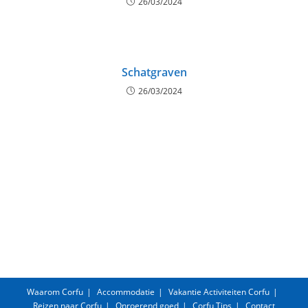
26/03/2024
Schatgraven
26/03/2024
Waarom Corfu
Accommodatie
Vakantie Activiteiten Corfu
Reizen naar Corfu
Onroerend goed
Corfu Tips
Contact