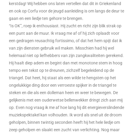
kerstdag! Wij hebben ons laten vertellen dat dit in Griekenland
en ook op Corfu voor de jeugd aanleiding is om langs de deur te
gaan en een liedje ten gehore te brengen.
“Is OK”, roep ik enthousiast. Hij zucht en richt zijn blik strak op
een punt aan de muur. Ik vraag me af of hij zich oplaadt voor
een gedragen reusachtig fortissimo, of dat het hem spijt dat ik
van zijn diensten gebruik wil maken. Misschien had hij wel
helemaal niet op liefhebbers van zijn zangkwaliteiten gerekend.
Hij haalt diep adem en begint dan met monotone stem in hoog
tempo een tekst op te dreunen, zichzelf begeleidend op de
triangel. Dat heet, hij staat als een wilde te hengsten op het
ongelukkige ding door een verroeste spijker in de triangel te
steken en die als een dolleman heen en weer te bewegen. De
gelijkenis met een ouderwetse bellenwekker dringt zich aan mij
op. Even nog vraag ik me af hoe lang hij dit energieverslindende
muziekspektakel kan volhouden. Ik word als snel uit de droom
geholpen, binnen twintig seconden heeft hij het hele liedje om
zeep geholpen en slaakt een zucht van verlichting. Nog maar