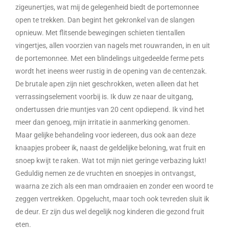
zigeunertjes, wat mij de gelegenheid biedt de portemonnee
open te trekken. Dan begint het gekronkel van de slangen
opnieuw. Met flitsende bewegingen schieten tientallen
vingertjes, allen voorzien van nagels met rouwranden, in en uit
de portemonnee. Met een blindelings uitgedeelde ferme pets
wordt het ineens weer rustig in de opening van de centenzak.
De brutale apen zijn niet geschrokken, weten alleen dat het
verrassingselement voorbij is. Ik duw ze naar de uitgang,
ondertussen drie muntjes van 20 cent opdiepend. Ik vind het
meer dan genoeg, mijn irritatie in aanmerking genomen.
Maar gelijke behandeling voor iedereen, dus ook aan deze
knaapjes probeer ik, naast de geldelijke beloning, wat fruit en
snoep kwijt te raken. Wat tot mijn niet geringe verbazing lukt!
Geduldig nemen ze de vruchten en snoepjes in ontvangst,
waarna ze zich als een man omdraaien en zonder een woord te
zeggen vertrekken. Opgelucht, maar toch ook tevreden sluit ik
de deur. Er zijn dus wel degelijk nog kinderen die gezond fruit
eten.