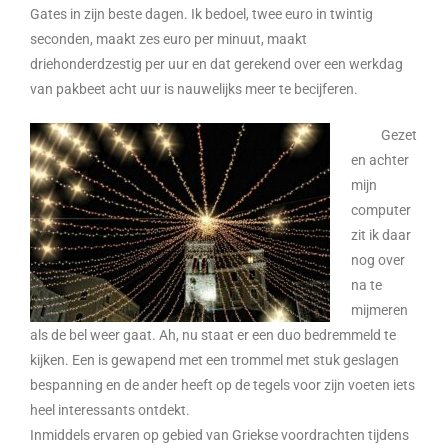
Gates in zijn beste dagen. Ik bedoel, twee euro in twintig
seconden, maakt zes euro per minuut, maakt
driehonderdzestig per uur en dat gerekend over een werkdag
van pakbeet acht uur is nauwelijks meer te becijferen.
Gezet
en achter
mijn
computer
zit ik daar
nog over
na te
mijmeren
als de bel weer gaat. Ah, nu staat er een duo bedremmeld te
kijken. Een is gewapend met een trommel met stuk geslagen
bespanning en de ander heeft op de tegels voor zijn voeten iets
heel interessants ontdekt.
Inmiddels ervaren op gebied van Griekse voordrachten tijdens