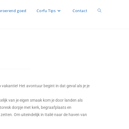
roerend goed
Corfu Tips
Contact
 vakantie! Het avontuur begint in dat geval als je je
elijk van je eigen smaak kom je door landen als
ittoresk dorpje met kerk, begraafplaats en
zetten. Om uiteindelijk in Italië naar de haven van