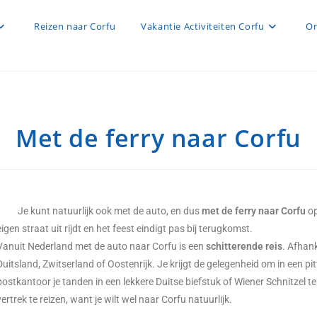
Reizen naar Corfu
Vakantie Activiteiten Corfu
On
Met de ferry naar Corfu
Je kunt natuurlijk ook met de auto, en dus
met de ferry naar Corfu
op
eigen straat uit rijdt en het feest eindigt pas bij terugkomst.
Vanuit Nederland met de auto naar Corfu is een
schitterende reis
. Afhank
Duitsland, Zwitserland of Oostenrijk. Je krijgt de gelegenheid om in een p
postkantoor je tanden in een lekkere Duitse biefstuk of Wiener Schnitzel te 
vertrek te reizen, want je wilt wel naar Corfu natuurlijk.