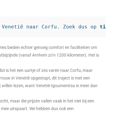
 Venetië naar Corfu. Zoek dus op 
tickets Vene
rries bieden echter genoeg comfort en faciliteiten om
stbijzijnde (vanaf Arnhem zo’n 1200 kilometer). Het is
dizi is het een uurtje of zes varen naar Corfu, maar
ouw in Venetië opgestapt, dit traject is met een
it willen lezen, want Venetië-Igoumenitsa is meer dan
cht, maar die prijzen vallen vaak in het niet bij een
ur mee uitspaart. We hebben dus ook een