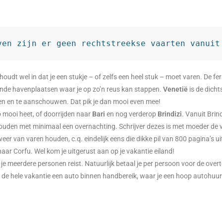
ven zijn er geen rechtstreekse vaarten vanuit
oudt wel in dat je een stukje – of zelfs een heel stuk – moet varen. De fe
llende havenplaatsen waar je op zo’n reus kan stappen.
Venetië
is de dicht
en en te aanschouwen. Dat pik je dan mooi even mee!
 mooi heet, of doorrijden naar
Bari
en nog verderop
Brindizi
. Vanuit Brin
uden met minimaal een overnachting. Schrijver dezes is met moeder de vr
weer van varen houden, c.q. eindelijk eens die dikke pil van 800 pagina’s u
aar Corfu. Wel kom je uitgerust aan op je vakantie eiland!
 je meerdere personen reist. Natuurlijk betaal je per persoon voor de overto
lijk de hele vakantie een auto binnen handbereik, waar je een hoop autohu