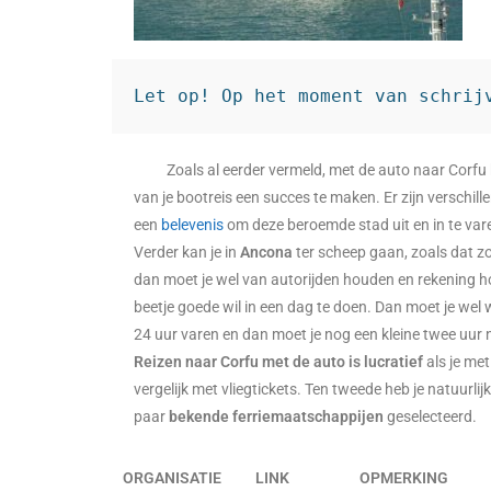
Let op! Op het moment van schrij
Zoals al eerder vermeld, met de auto naar Corfu h
van je bootreis een succes te maken. Er zijn verschi
een
belevenis
om deze beroemde stad uit en in te var
Verder kan je in
Ancona
ter scheep gaan, zoals dat zo
dan moet je wel van autorijden houden en rekening ho
beetje goede wil in een dag te doen. Dan moet je wel 
24 uur varen en dan moet je nog een kleine twee uur n
Reizen naar Corfu met de auto is lucratief
als je met
vergelijk met vliegtickets. Ten tweede heb je natuur
paar
bekende ferriemaatschappijen
geselecteerd.
ORGANISATIE
LINK
OPMERKING