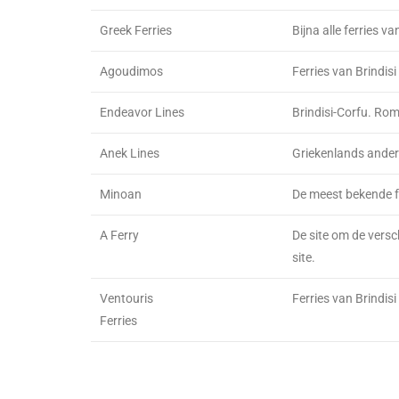
Greek Ferries
Bijna alle ferries v
Agoudimos
Ferries van Brindisi 
Endeavor Lines
Brindisi-Corfu. Rom
Anek Lines
Griekenlands ander
Minoan
De meest bekende f
A Ferry
De site om de versc
site.
Ventouris
Ferries van Brindisi
Ferries