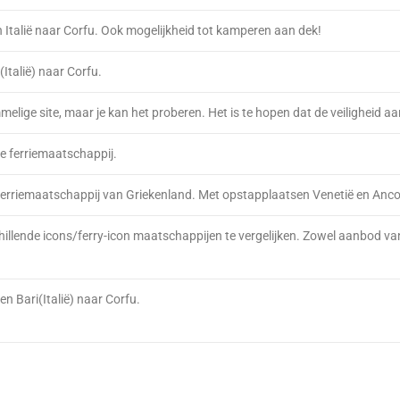
an Italië naar Corfu. Ook mogelijkheid tot kamperen aan dek!
(Italië) naar Corfu.
melige site, maar je kan het proberen. Het is te hopen dat de veiligheid a
e ferriemaatschappij.
erriemaatschappij van Griekenland. Met opstapplaatsen Venetië en Anc
hillende icons/ferry-icon maatschappijen te vergelijken. Zowel aanbod van
 en Bari(Italië) naar Corfu.