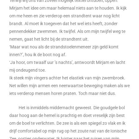
Terwijl wij ons van zoveel mogelijk textiel ontdoen, oppert
Mirjam het idee om maar helemaal niets aan te houden. Ik kijk
om me heen en zie verderop een strandtent waar nog licht
brandt. Al moet ik toegeven dat het wel iets heeft, zonder
pennendekker zwemmen. Ik twijfel. Als om mijn twijfel weg te
nemen, gaat het licht bij de strandtent uit.
‘Maar wat nou als de strandstoelenmeneer zijn geld komt
innen?’, hou ik de boot nog af.
‘Ja hoor, om twaalf uur ’s nachts’, antwoordt Mirjam en lacht
mij ondeugend toe.
Ik steek mijn vingers achter het elastiek van mijn zwembroek.
Net willen mijn armen een neerwaartse beweging maken als we
iets verderop mensen horen praten. Toch maar niet dus.
Het is inmiddels middernacht geweest. Die goudgele bol
daar hoog aan de hemel is prachtig en doet vreselijk zijn best
om de boel te verlichten. De zee is als een spiegel zo vlak en ik
drijf comfortabel op mijn rug op het zoute nat van de Ionische
Zee, oortjes onderwater. Ik luister naar het ruisen van mijn