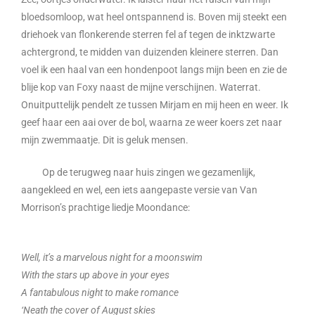
bloedsomloop, wat heel ontspannend is. Boven mij steekt een
driehoek van flonkerende sterren fel af tegen de inktzwarte
achtergrond, te midden van duizenden kleinere sterren. Dan
voel ik een haal van een hondenpoot langs mijn been en zie de
blije kop van Foxy naast de mijne verschijnen. Waterrat.
Onuitputtelijk pendelt ze tussen Mirjam en mij heen en weer. Ik
geef haar een aai over de bol, waarna ze weer koers zet naar
mijn zwemmaatje. Dit is geluk mensen.
Op de terugweg naar huis zingen we gezamenlijk,
aangekleed en wel, een iets aangepaste versie van Van
Morrison’s prachtige liedje Moondance:
Well, it’s a marvelous night for a moonswim
With the stars up above in your eyes
A fantabulous night to make romance
‘Neath the cover of August skies