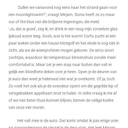
‘Zullen we vanavond nog eens naar het strand gaan voor
een moonlightswim?’, vraagt Mirjam. Soms heeft ze zo maar
out of the blue van die briljante ingevingen, die meid.
‘Ja, dat is goed’, zeg ik, en drink in een teug mijn zoveelste glas
ijskoud water leeg. Gosh, wat is het warm! Corfu zucht al een
paar weken onder een heuse hittegolf en het einde is nog niet in
zicht, als we de weerprofeten mogen geloven. De airco snort
zachtjes, waardoor de temperatuur binnenshuis zonder meer
comfortabel is. Maar zet je een stap naar buiten dan valt er
gelijk een bloedhete deken over je heen. Open je de deuren van
je auto dan weet je helemaal niet wat je overkomt. Of ja, toch.
Zo voelt het ook als je de ovendeur opent om die gegrilde kip of
versgebakken appeltaart eruit te halen. In stilte vraag ik me af
of we niet beter thuis kunnen blijven, binnen de veilige koelte
van onze vier muren.
Het valt mee in de auto. Dat komt omdat ik pas enige uren
na zonsondergang de sleutel in de deur stak. Het leek Mirjam