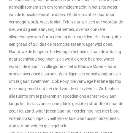
namelijk romantisch om rond middernacht in het zilte water
van de Ionische Zee af te dalen. Of de romantiek daardoor
verhoogd wordt, weet ik niet. Feit is dat we, een uur voordat de
nieuwe dag een aanvang zal nemen, over de donkere
slingerwegen van Corfu richting de kust rijden. Het is nog altijd
een graad of 28, dus de raampjes staan wagenwijd open.
Nadat we de bergkam bedwongen hebben en aan de afdaling
naar zeeniveau beginnen, zien we die grote bak met water
waarin de maan in volle glorie – het is Blauwe Maan – haar
stralen overvloedig strooit. We krijgen een onbedwingbare zin
om te gaan zwemmen. Ook Foxy, die vanwege het late tijdstip
mee mag, merkt dat het eind van de rit in zicht is. We hebben
alle ruimte om te parkeren en spoeden ons achter Foxy aan
langs het terras van een inmiddels gesloten strandtent naar de
zee. Het zand, waar je een paar uur eerder nog niet met blote
voeten op kon lopen, voelt lekker koel aan tussen onze tenen.
Aan strandbedden geen gebrek.