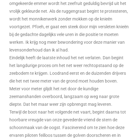
omgekeerde emmer wordt het zeefruit geduldig bevrijd uit het
vrolijk gekleurde net. Als de ruggengraat begint te protesteren,
wordt het monnikenwerk zonder mokken op de knieën
voortgezet. Pfoeh, er gaat een steek door mijn versleten knieën
bij de gedachte dagelijks vele uren in die positie te moeten
werken. Ik krijg nog meer bewondering voor deze manier van
levensonderhoud dan ik al had.
Eindelijk heeft de laatste inhoud het net verlaten. Dan begint
het langdurige proces om het net weer rechtopstaand op de
zeebodem te krijgen. Loodrand eerst en de duizenden drijvers
die het net twee meter van de grond moet houden boven.
Meter voor meter glijdt het net door de kundige
zeemanshanden overboord, langzaam op weg naar grote
diepte. Dat het maar weer zijn opbrengst mag leveren.
Terwijl de boot naar het volgende net vaart, begint daarna tot
hoorbare vreugde van onze gevederde vriend de stern de
schoonmaak van de oogst. Fascinerend om te zien hoe deze
ervaren piloten feilloos tussen de golven doorscheren en in