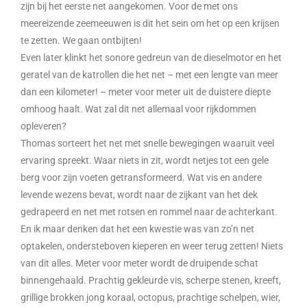
zijn bij het eerste net aangekomen. Voor de met ons
meereizende zeemeeuwen is dit het sein om het op een krijsen
te zetten. We gaan ontbijten!
Even later klinkt het sonore gedreun van de dieselmotor en het
geratel van de katrollen die het net – met een lengte van meer
dan een kilometer! – meter voor meter uit de duistere diepte
omhoog haalt. Wat zal dit net allemaal voor rijkdommen
opleveren?
Thomas sorteert het net met snelle bewegingen waaruit veel
ervaring spreekt. Waar niets in zit, wordt netjes tot een gele
berg voor zijn voeten getransformeerd. Wat vis en andere
levende wezens bevat, wordt naar de zijkant van het dek
gedrapeerd en net met rotsen en rommel naar de achterkant.
En ik maar denken dat het een kwestie was van zo’n net
optakelen, ondersteboven kieperen en weer terug zetten! Niets
van dit alles. Meter voor meter wordt de druipende schat
binnengehaald. Prachtig gekleurde vis, scherpe stenen, kreeft,
grillige brokken jong koraal, octopus, prachtige schelpen, wier,