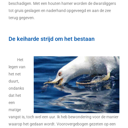
beschadigen. Met een houten hamer worden de dwarsliggers
tot gruis geslagen en naderhand opgeveegd en aan de zee
terug gegeven.
De keiharde strijd om het bestaan
Het
legen van
het net
duurt,
ondanks
dat het
een
matige
vangst is, toch wel een uur. Ik heb bewondering voor de manier
waarop het gedaan wordt. Voorovergebogen gezeten op een