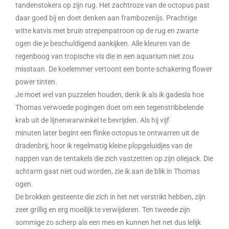
tandenstokers op zijn rug. Het zachtroze van de octopus past
daar goed bij en doet denken aan frambozenijs. Prachtige
witte katvis met bruin strepenpatroon op de rug en zwarte
ogen die je beschuldigend aankijken. Alle kleuren van de
regenboog van tropische vis die in een aquarium niet zou
misstaan. De koelemmer vertoont een bonte schakering flower
power tinten.
Je moet wel van puzzelen houden, denk ik als ik gadesla hoe
Thomas verwoede pogingen doet om een tegenstribbelende
krab uit de lijnenwarwinkel te bevrijden. Als hij vijf
minuten later begint een flinke octopus te ontwarren uit de
dradenbrij, hoor ik regelmatig kleine plopgeluidjes van de
nappen van de tentakels die zich vastzetten op zijn oliejack. Die
achtarm gaat niet oud worden, zie ik aan de blik in Thomas
ogen.
De brokken gesteente die zich in het net verstrikt hebben, zijn
zeer grillig en erg moeilijk te verwijderen. Ten tweede zijn
sommige zo scherp als een mes en kunnen het net dus lelijk