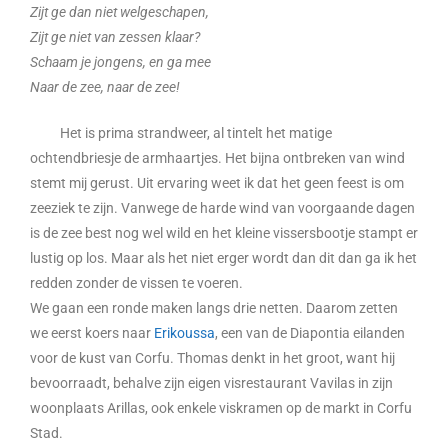
Zijt ge dan niet welgeschapen,
Zijt ge niet van zessen klaar?
Schaam je jongens, en ga mee
Naar de zee, naar de zee!
Het is prima strandweer, al tintelt het matige
ochtendbriesje de armhaartjes. Het bijna ontbreken van wind
stemt mij gerust. Uit ervaring weet ik dat het geen feest is om
zeeziek te zijn. Vanwege de harde wind van voorgaande dagen
is de zee best nog wel wild en het kleine vissersbootje stampt er
lustig op los. Maar als het niet erger wordt dan dit dan ga ik het
redden zonder de vissen te voeren.
We gaan een ronde maken langs drie netten. Daarom zetten
we eerst koers naar
Erikoussa
, een van de Diapontia eilanden
voor de kust van Corfu. Thomas denkt in het groot, want hij
bevoorraadt, behalve zijn eigen visrestaurant Vavilas in zijn
woonplaats Arillas, ook enkele viskramen op de markt in Corfu
Stad.