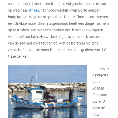
een half uurtje later fris en fruitig en vol goede moed in de auto
op weg naar
Arillas
, het noordwestelijk van Corfu gelegen
badplaatsje. Volgens afspraak zal ik daar Thomas ontmoeten,
een Griekse visser die mij uitgenodigd heeft een dagje met hem
op te trekken. Dat was een aanbod dat ik niet kon weigeren.
Anderhalf uur later zijn we buitengaats en snuif ik het aroma
van de zee met volle teugen op. Met de borstkas vol zilte
zeelucht fier vooruit moet ik aan het bekende gedicht van
J.P.
Heije
denken:
Ferm
e jongens,
stoere
knapen
Foei! hoe
suffend
staat gij
daar!