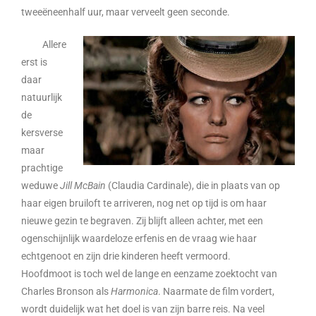
tweeëneenhalf uur, maar verveelt geen seconde.
Allere
erst is
daar
natuurlijk
de
kersverse
maar
prachtige
weduwe
Jill McBain
(Claudia Cardinale), die in plaats van op
haar eigen bruiloft te arriveren, nog net op tijd is om haar
nieuwe gezin te begraven. Zij blijft alleen achter, met een
ogenschijnlijk waardeloze erfenis en de vraag wie haar
echtgenoot en zijn drie kinderen heeft vermoord.
Hoofdmoot is toch wel de lange en eenzame zoektocht van
Charles Bronson als
Harmonica
. Naarmate de film vordert,
wordt duidelijk wat het doel is van zijn barre reis. Na veel