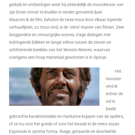
geduld en ontberingen weet hij uiteindelijk de moordenaar van
zijn broer omver te knallen in eerder genoemd duel.
Waarom ik de film, behalve de twee mooi door elkaar lopende
verhaallijnen, zo mooi vind, is de ‘vette’ manier van filmen. Zeer
langgerekte en omvangrijke scenes, trage dialogen met
indringende blikken en lange stiltes tussen de zinnen en
schitterende beelden van het Woeste Westen, waarvan
overigens een hoop materiaal geschoten is in Spanje.
Het
mooiste
vind ik
echter de
vol in
beeld
gebrachte karakteristieke en markante koppen van de spelers,
of ze nu voor het goede of voor het kwade in de mens staan.
Expressie in optima forma. Ruige, getaande en doorleefde