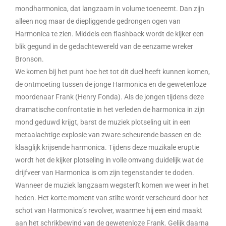
mondharmonica, dat langzaam in volume toeneemt. Dan zijn
alleen nog maar de diepliggende gedrongen ogen van
Harmonica te zien. Middels een flashback wordt de kijker een
blik gegund in de gedachtewereld van de eenzame wreker
Bronson.
We komen bij het punt hoe het tot dit duel heeft kunnen komen,
de ontmoeting tussen de jonge Harmonica en de gewetenloze
moordenaar Frank (Henry Fonda). Als de jongen tijdens deze
dramatische confrontatie in het verleden de harmonica in zijn
mond geduwd krijgt, barst de muziek plotseling uit in een
metaalachtige explosie van zware scheurende bassen en de
klaaglijk krijsende harmonica. Tijdens deze muzikale eruptie
wordt het de kijker plotseling in volle omvang duidelijk wat de
drijfveer van Harmonica is om zijn tegenstander te doden.
Wanneer de muziek langzaam wegsterft komen we weer in het
heden. Het korte moment van stilte wordt verscheurd door het
schot van Harmonica’s revolver, waarmee hij een eind maakt
aan het schrikbewind van de gewetenloze Frank. Gelijk daarna