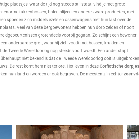
ige plaatsjes, waar de tijd nog steeds stil staat, vind je met grote
der enorme takkenbossen, balen olijven en andere zware producten, met
ren spoeden zich middels ezels en ossenwagens met hun last over de
onplaats. Veel van deze bergbewoners hebben hun dorp zelden of nooit
reldgebeurtenissen grotendeels voorbij gegaan. Zo schijnt een bewoner
in een onderaardse grot, waar hij zich voedt met bessen, kruiden en
 dat de Tweede Wereldoorlog nog steeds voort woedt. Een ander stapt
erhaupt niet bekend is dat de Tweede Wereldoorlog ooit is uitgebroken.
ws. De rest komt hem niet ter ore. Het leven in deze
Corfiotische dorpje
erken hun land en worden er ook begraven. De meesten zijn echter
zeer vri