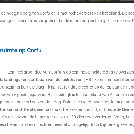
s
de hoogste berg van Corfu en is met recht de trots van het eiland. De na
 wat geen sinecure is, zul je zien dat de naam nog niet zo gek gekozen is
ruimte op Corfu
Een heel groot deel van Corfu is op een mooie heldere dag te overzien 
de
landings- en startbaan van de luchthaven
( ± 30 kilometer hemelsbree
krankzinnig kort die eigenlijk is. Het feit dat je echter op de top van de Pa
keer weer goed gegaan is. Heel duidelijk is het vasteland van Albanië en en
grauwe land een lust voor het oog. Buig je het verbaasde hoofd meer naar 
Griekenland
. De blik eenmaal naar het westen gericht, ontdek je de kleine
zelfs de Hak van de Laars te zien, zo’n 130 kilometer verderop. Smog, luch
beschaving maken dit echter meestal onmogelijk. Toch blijft er erg veel te 