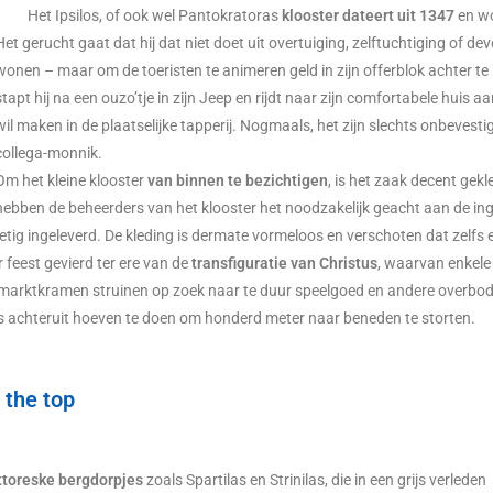
Het Ipsilos, of ook wel Pantokratoras
klooster dateert uit 1347
en wo
Het gerucht gaat dat hij dat niet doet uit overtuiging, zelftuchtiging of de
wonen – maar om de toeristen te animeren geld in zijn offerblok achter te l
stapt hij na een ouzo’tje in zijn Jeep en rijdt naar zijn comfortabele huis 
wil maken in de plaatselijke tapperij. Nogmaals, het zijn slechts onbevesti
collega-monnik.
Om het kleine klooster
van binnen te bezichtigen
, is het zaak decent gekl
hebben de beheerders van het klooster het noodzakelijk geacht aan de inga
tig ingeleverd. De kleding is dermate vormeloos en verschoten dat zelfs een
feest gevierd ter ere van de
transfiguratie van Christus
, waarvan enkele
e marktkramen struinen op zoek naar te duur speelgoed en andere overbodi
s achteruit hoeven te doen om honderd meter naar beneden te storten.
t the top
ttoreske bergdorpjes
zoals Spartilas en Strinilas, die in een grijs verleden