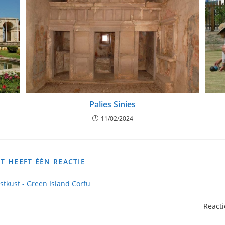
Palies Sinies
11/02/2024
HT HEEFT ÉÉN REACTIE
stkust - Green Island Corfu
Reacti