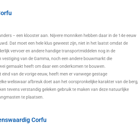
Corfu
 anders – een klooster aan. Nijvere monniken hebben daar in de 14e eeuw
uwd. Dat moet een hele klus geweest zijn, niet in het laatst omdat de
erlijk vervoer en andere handige transportmiddelen nog in de
een vestiging van de Gamma, noch een andere bouwmarkt die
karwei gemaakt heeft om daar een onderkomen te bouwen.
het eind van de vorige eeuw, heeft men er vanwege gestage
ke weliswaar afbreuk doet aan het oorspronkelijke karakter van de berg
eken tevens verstandig geleken gebruik te maken van deze natuurlijke
vangmasten te plaatsen.
enswaardig Corfu