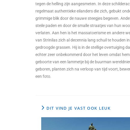
tegen de helling zijn aangesmeten. In deze schilderacht
regelmaat authentieke eilanders die zich, gebukt on
grimmige blik door de nauwe steegjes begeven. Ande
steile paden en door de smalle straatjes van hun wo
verlaten. Aan hen is het massatoerisme en andere we
van Strinilas zich al decennia lang schuil te houden 
gedroogde grassen. Hij is in de stellige overtuiging
echter zeer onbekommerd door het leven omdat hem üb
geboorte van een lammetje bij de buurman wereldnieu
geboren, planten zich na verloop van tijd voort, bew
een foto.
DIT VIND JE VAST OOK LEUK