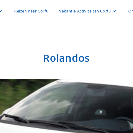
Reizen naar Corfu
Vakantie Activiteiten Corfu
On
Rolandos