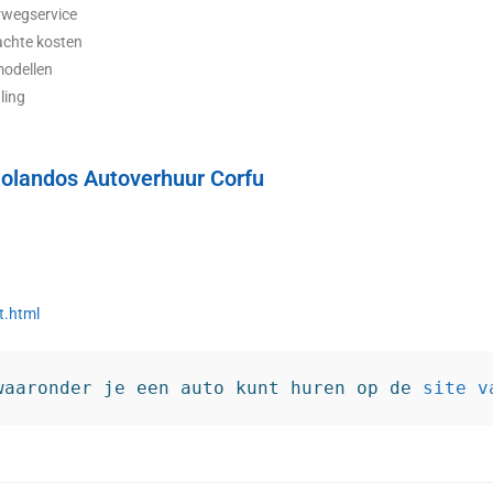
rwegservice
chte kosten
modellen
ling
olandos Autoverhuur Corfu
t.html
waaronder je een auto kunt huren op de 
site v