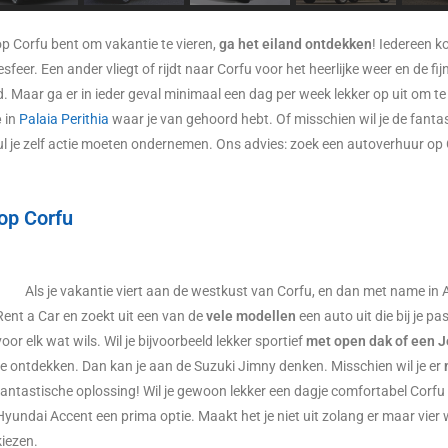
p Corfu bent om vakantie te vieren,
ga het eiland ontdekken
! Iedereen k
feer. Een ander vliegt of rijdt naar Corfu voor het heerlijke weer en de fij
 Maar ga er in ieder geval minimaal een dag per week lekker op uit om te
e
in
Palaia Perithia
waar je van gehoord hebt. Of misschien wil je de fanta
ul je zelf actie moeten ondernemen. Ons advies: zoek een autoverhuur op 
op Corfu
Als je vakantie viert aan de westkust van Corfu, en dan met name in 
Rent a Car en zoekt uit een van de
vele modellen
een auto uit die bij je p
voor elk wat wils. Wil je bijvoorbeeld lekker sportief
met open dak of een 
te ontdekken. Dan kan je aan de Suzuki Jimny denken. Misschien wil je er
fantastische oplossing! Wil je gewoon lekker een dagje comfortabel Corfu i
Hyundai Accent een prima optie. Maakt het je niet uit zolang er maar vier 
kiezen.