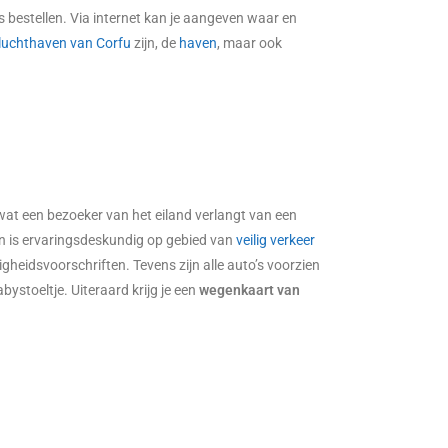
s bestellen. Via internet kan je aangeven waar en
luchthaven van Corfu
zijn, de
haven
, maar ook
wat een bezoeker van het eiland verlangt van een
 en is ervaringsdeskundig op gebied van
veilig verkeer
igheidsvoorschriften. Tevens zijn alle auto’s voorzien
stoeltje. Uiteraard krijg je een
wegenkaart van