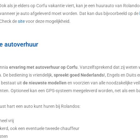
Ook als je elders op Corfu vakantie viert, kan je een huurauto van Rolando
wanneer je auto afgeleverd moet worden. Dat kan dus bijvoorbeeld op de
 Check de
site
voor deze mogelijkheid.
e autoverhuur
ennia
ervaring met autoverhuur op Corfu
. Vanzelfsprekend dat zij weten 
. De bediening is vriendelijk,
spreekt goed Nederlands
!, Engels en Duits
 bestaat uit
de nieuwste modellen
en voorzien van alle noodzakelijke veil
nten. Optioneel kan een GPS-systeem meegeleverd worden, net als een baby
ust hart een auto kunt huren bij Rolandos:
eel vrij
ekerd, ook een eventuele tweede chauffeur
sten