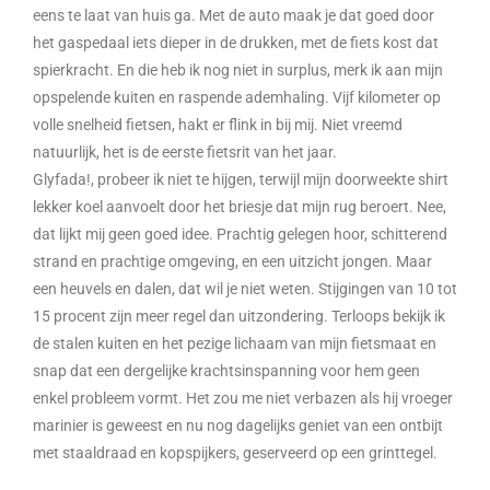
eens te laat van huis ga. Met de auto maak je dat goed door
het gaspedaal iets dieper in de drukken, met de fiets kost dat
spierkracht. En die heb ik nog niet in surplus, merk ik aan mijn
opspelende kuiten en raspende ademhaling. Vijf kilometer op
volle snelheid fietsen, hakt er flink in bij mij. Niet vreemd
natuurlijk, het is de eerste fietsrit van het jaar.
Glyfada!, probeer ik niet te hijgen, terwijl mijn doorweekte shirt
lekker koel aanvoelt door het briesje dat mijn rug beroert. Nee,
dat lijkt mij geen goed idee. Prachtig gelegen hoor, schitterend
strand en prachtige omgeving, en een uitzicht jongen. Maar
een heuvels en dalen, dat wil je niet weten. Stijgingen van 10 tot
15 procent zijn meer regel dan uitzondering. Terloops bekijk ik
de stalen kuiten en het pezige lichaam van mijn fietsmaat en
snap dat een dergelijke krachtsinspanning voor hem geen
enkel probleem vormt. Het zou me niet verbazen als hij vroeger
marinier is geweest en nu nog dagelijks geniet van een ontbijt
met staaldraad en kopspijkers, geserveerd op een grinttegel.