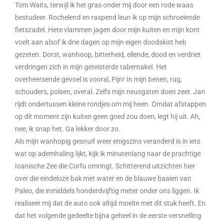
Tom Waits, terwijl ik het gras onder mij door een rode waas
bestudeer. Rochelend en raspend leun ik op mijn schroeiende
fietszadel. Hete vlammen jagen door mijn kuiten en mijn kont
voelt aan alsof ik drie dagen op mijn eigen doodskist heb
gezeten. Dorst, wanhoop, bitterheid, ellende, dood en verdriet
verdringen zich in mijn geteisterde tabernakel. Het
overheersende gevoel is vooral, Pijn! In mijn benen, rug,
schouders, polsen, overal. Zelfs mijn neusgaten doen zeer. Jan
rijdt ondertussen kleine rondjes om mij heen. Omdat afstappen
op dit moment zijn kuiten geen goed zou doen, legt hij uit. Ah,
nee, ik snap het. Ga lekker door zo.
Als mijn wanhopig gesnuif weer enigszins veranderd is in iets
wat op ademhaling lijkt, kijk ik minutenlang naar de prachtige
Ioanische Zee die Corfu omringt. Schitterend uitzichten hier
over die eindeloze bak met water en de blauwe baaien van
Paleo, die inmiddels honderdvijftig meter onder ons liggen. Ik
realiseer mij dat de auto ook altijd moeite met dit stuk heeft. En
dat het volgende gedeelte bijna geheel in de eerste versnelling