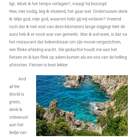
ligt. Moet ik het tempo verlagen?, vraagt hij bezorgd.
Nee, niet nodig, lieg ik vloeiend, het gaat wel. Ondertussen denk
ik: Mijn god, mijn god, waarom hebt gij mij verlaten? Vreemd
toch dat ik niet wist van deze kilometers lange stijging! Met de
auto heb ik er nooit wat van gemerkt. Wat ik wel weet, is dat na
het restaurant dat bekendstaat om zijn mooie vergezichten,
een flinke afdaling wacht. Die gedachte houdt me aan het
fietsen en ik kan flink op adem komen als we ons van de helling
afstorten. Fietsen is best lekker.
And
all the
World is
green
,
denk ik
onbewust
aan het
liedje van