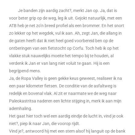
Je banden zijn aardig zacht?, merkt Jan op. Ja, dat is
voor beter grip op de weg, leg ik uit. Gejokt natuurlijk, met een
ATB heb je net zo’n breed profiel als een brommer. En het snort
zo lekker op het wegdek, vul ik aan. Ah, zegt Jan, die allang in
de gaten heeft dat ik niet heel goed voorbereid ben op de
ontberingen van een fietstocht op Corfu. Toch heb ik op het
vlakke stuk nauwelijks moeite het tempo bij te houden, al
verdenk ik Jan er van lang niet voluit te gaan. Hij is een
begrijpend mens.
Ja, de Ropa Valley is geen gekke keus geweest, realiseer ik na
een paar kilometer fietsen. De conditie van de asfaltweg is
redelijk en bovenal vlak. Al zit er naarmate we de weg naar
Paleokastritsa naderen een lichte stijging in, merk ik aan mijn
ademhaling.
Het gaat hier toch wel een aardig eindje de lucht in, vind je ook
niet?, piep ik naar Jan, die voorop rijdt.
Vind je?, antwoord hij met een stem alsof hij languit op de bank