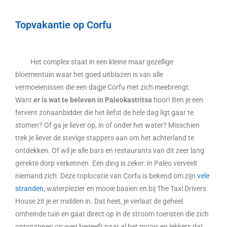
Topvakantie op Corfu
Het complex staat in een kleine maar gezellige
bloementuin waar het goed uitblazen is van alle
vermoeienissen die een dagje Corfu met zich meebrengt.
Want
er is wat te beleven in Paleokastritsa
hoor! Ben je een
fervent zonaanbidder die het liefst de hele dag ligt gaar te
stomen? Of ga je liever op, in of onder het water? Misschien
trek je liever de stevige stappers aan om het achterland te
ontdekken. Of wil je alle bars en restaurants van dit zeer lang
gerekte dorp verkennen. Een ding is zeker: in Paleo verveelt
niemand zich. Deze toplocatie van Corfu is bekend om zijn
vele
stranden
, waterplezier en mooie baaien en bij The Taxi Drivers
House zit je er midden in. Dat heet, je verlaat de geheel
omheinde tuin en gaat direct op in de stroom toeristen die zich
ontspannen op weg begeeft naar al het moois en lekkers dat