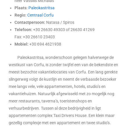
heer Vassilis Michalas
Plaats:
Paleokastritsa
Regio:
Centraal Corfu
Contactpersoon:
Natasa / Spiros
Telefoon:
+30 26630 49303 of 26630 41269
Fax: +30 26610 23403
Mobiel:
+30 694 4621938
Paleokastritsa, wonderschoon gelegen halverwege de
westkust van Corfu, is zonder twijfel een van de bekendste en
meest bezochte vakantielocaties van Corfu. Een lang gerekte
slingerweg volgt de kustlijn en neemt de verbaasde bezoeker
mee langs vele, vele appartementen, hotels, studio’s en
vakantiehuizen. Natuurlijk afgewisseld met zo mogelijk nog
meer restaurants, taverna’s, toeristenshops en
verhuurbedrijven. Tussen al deze bedrijvigheid in ligt
appartementen complex Taxi Drivers House. Een klein maar
gezellig complexje met een appartement en twee studio’s.