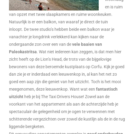
en is ruim
van opzet met twee slaapkamers en ruime woonkeuken.
Natuurlijk is er een balkon, van waaraf je direct de tuin
inloopt. De twee studio’s hebben beide een balkon waar je
vanachter je longdrink verlekkerd kan kijken naar de
ondergaande zon over een van de
vele baaien van
Paleokastritsa
. Wat niet iedereen kan zeggen, is dat men hier
zicht heeft op de Lion’s Head, de trots van de bijgelovige
bewoners van deze beroemde kustplaats op Corfu. Kijk je goed
dan zie je er inderdaad een leeuwenkop in, al kan het net zo
goed een aap zijn die geniet van het uitzicht. Toch is het mooi
meegenomen, deze leeuwenkop. Want wat een
fantastisch
uitzicht
heb je bij The Taxi Drivers House! Zowel aan de
voorkant van het appartement als aan de achterzijde heb je
spectaculair de gelegenheid om je ogen te verwennen met
schitterende vergezichten over zowel de kustlijn als de in de rug
liggende bergketen.