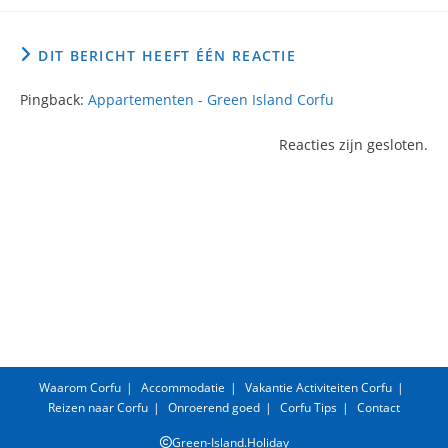
DIT BERICHT HEEFT ÉÉN REACTIE
Pingback:
Appartementen - Green Island Corfu
Reacties zijn gesloten.
Waarom Corfu
Accommodatie
Vakantie Activiteiten Corfu
Reizen naar Corfu
Onroerend goed
Corfu Tips
Contact
Green-Island.Holiday