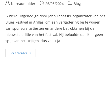
Bericht
Bericht
Berichtcategorie:
bureaumulder
26/03/2024
Blog
auteur:
gepubliceerd
op:
Ik werd uitgenodigd door John Lanassis, organizator van het
Blues Festival in Arillas, om een vergadering bij te wonen
van sponsors, artiesten en andere betrokkenen bij de
nieuwste editie van het festival. Hij beloofde dat ik er geen
spijt van zou krijgen, dus zei ik ja…
Zwoegen
Lees Verder
En
Zweten