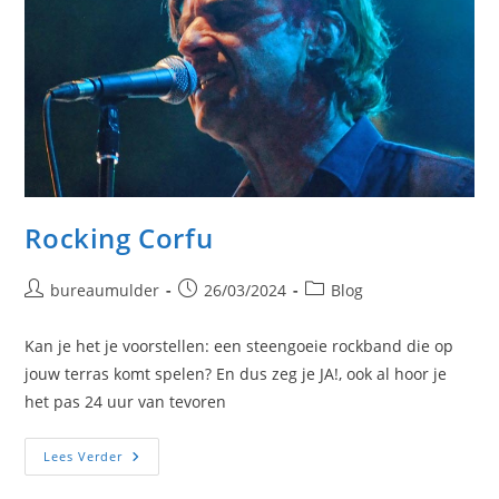
Rocking Corfu
Bericht
Bericht
Berichtcategorie:
bureaumulder
26/03/2024
Blog
auteur:
gepubliceerd
op:
Kan je het je voorstellen: een steengoeie rockband die op
jouw terras komt spelen? En dus zeg je JA!, ook al hoor je
het pas 24 uur van tevoren
Rocking
Lees Verder
Corfu