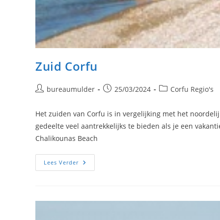
Zuid Corfu
Bericht
Bericht
Berichtcategorie:
bureaumulder
25/03/2024
Corfu Regio's
auteur:
gepubliceerd
op:
Het zuiden van Corfu is in vergelijking met het noordeli
gedeelte veel aantrekkelijks te bieden als je een vakant
Chalikounas Beach
Zuid
Lees Verder
Corfu