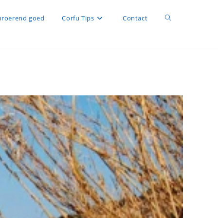
Toggle
roerend goed
Corfu Tips
Contact
site
zoeken