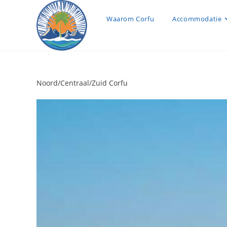
Ga
naar
Waarom Corfu
Accommodatie
inhoud
Noord/Centraal/Zuid Corfu