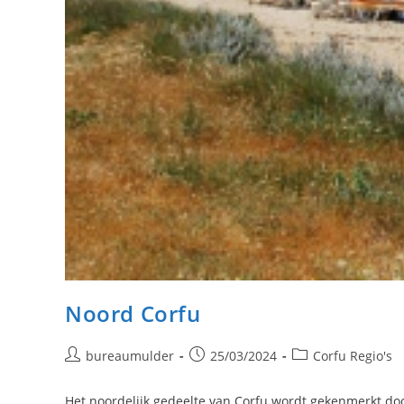
Noord Corfu
Bericht
Bericht
Berichtcategorie:
bureaumulder
25/03/2024
Corfu Regio's
auteur:
gepubliceerd
op:
Het noordelijk gedeelte van Corfu wordt gekenmerkt doo