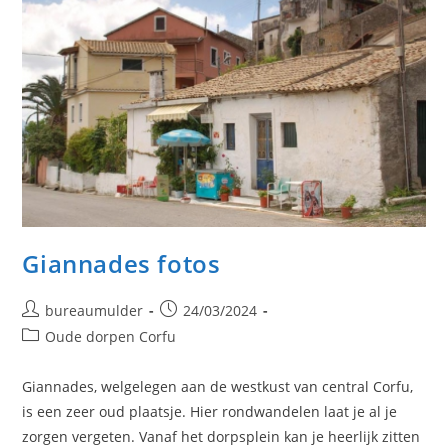
Giannades fotos
Bericht
Bericht
bureaumulder
24/03/2024
auteur:
gepubliceerd
Berichtcategorie:
Oude dorpen Corfu
op:
Giannades, welgelegen aan de westkust van central Corfu,
is een zeer oud plaatsje. Hier rondwandelen laat je al je
zorgen vergeten. Vanaf het dorpsplein kan je heerlijk zitten