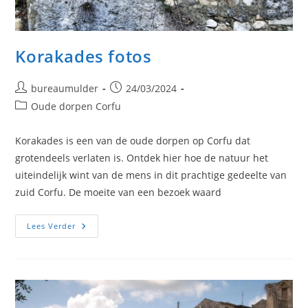
Korakades fotos
Bericht
Bericht
bureaumulder
24/03/2024
auteur:
gepubliceerd
Berichtcategorie:
Oude dorpen Corfu
op:
Korakades is een van de oude dorpen op Corfu dat
grotendeels verlaten is. Ontdek hier hoe de natuur het
uiteindelijk wint van de mens in dit prachtige gedeelte van
zuid Corfu. De moeite van een bezoek waard
Korakades
Lees Verder
Fotos