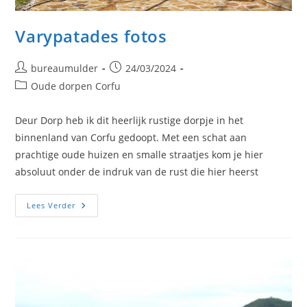
Varypatades fotos
Bericht
Bericht
bureaumulder
24/03/2024
auteur:
gepubliceerd
Berichtcategorie:
Oude dorpen Corfu
op:
Deur Dorp heb ik dit heerlijk rustige dorpje in het
binnenland van Corfu gedoopt. Met een schat aan
prachtige oude huizen en smalle straatjes kom je hier
absoluut onder de indruk van de rust die hier heerst
Varypatades
Lees Verder
Fotos