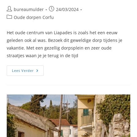
Bericht
Bericht
bureaumulder
24/03/2024
auteur:
gepubliceerd
Berichtcategorie:
Oude dorpen Corfu
op:
Het oude centrum van Liapades is zoals het een eeuw
geleden ook al was. Bezoek dit geweldige dorp tijdens je
vakantie. Met een gezellig dorpsplein en zeer oude
straatjes waan je je terug in de tijd
Liapades
Lees Verder
Fotos