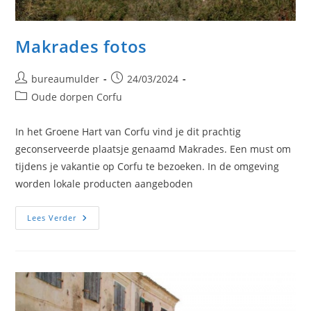
Makrades fotos
Bericht
Bericht
bureaumulder
24/03/2024
auteur:
gepubliceerd
Berichtcategorie:
Oude dorpen Corfu
op:
In het Groene Hart van Corfu vind je dit prachtig
geconserveerde plaatsje genaamd Makrades. Een must om
tijdens je vakantie op Corfu te bezoeken. In de omgeving
worden lokale producten aangeboden
Makrades
Lees Verder
Fotos