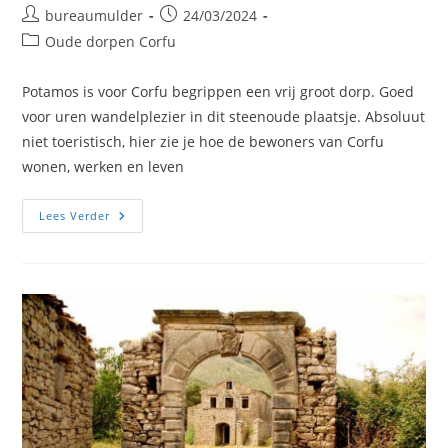
Bericht
Bericht
bureaumulder
24/03/2024
auteur:
gepubliceerd
Berichtcategorie:
Oude dorpen Corfu
op:
Potamos is voor Corfu begrippen een vrij groot dorp. Goed
voor uren wandelplezier in dit steenoude plaatsje. Absoluut
niet toeristisch, hier zie je hoe de bewoners van Corfu
wonen, werken en leven
Potamos
Lees Verder
Fotos