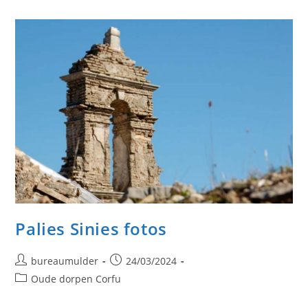
Palies Sinies fotos
Bericht
Bericht
bureaumulder
24/03/2024
auteur:
gepubliceerd
Berichtcategorie:
Oude dorpen Corfu
op: