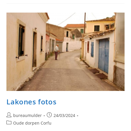
Lakones fotos
Bericht
Bericht
bureaumulder
24/03/2024
auteur:
gepubliceerd
Berichtcategorie:
Oude dorpen Corfu
op: