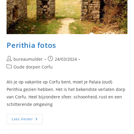
Perithia fotos
Bericht
Bericht
bureaumulder
24/03/2024
auteur:
gepubliceerd
Berichtcategorie:
Oude dorpen Corfu
op:
Als je op vakantie op Corfu bent, moet je Palaia (oud)
Perithia gezien hebben. Het is het bekendste verlaten dorp
van Corfu. Heel bijzondere sfeer, schoonheid, rust en een
schitterende omgeving
Perithia
Lees Verder
Fotos