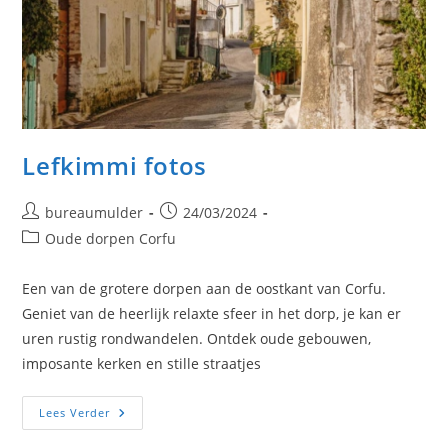
Lefkimmi fotos
Bericht
Bericht
bureaumulder
24/03/2024
auteur:
gepubliceerd
Berichtcategorie:
Oude dorpen Corfu
op:
Een van de grotere dorpen aan de oostkant van Corfu.
Geniet van de heerlijk relaxte sfeer in het dorp, je kan er
uren rustig rondwandelen. Ontdek oude gebouwen,
imposante kerken en stille straatjes
Lefkimmi
Lees Verder
Fotos