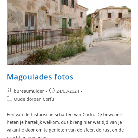
Magoulades fotos
Bericht
Bericht
bureaumulder
24/03/2024
auteur:
gepubliceerd
Berichtcategorie:
Oude dorpen Corfu
op:
Een van de historische schatten van Corfu. De bewoners
heten je hartelijk welkom, dus breng hier wat tijd van je
vakantie door om te genieten van de sfeer, de rust en de
prachtige omgeving