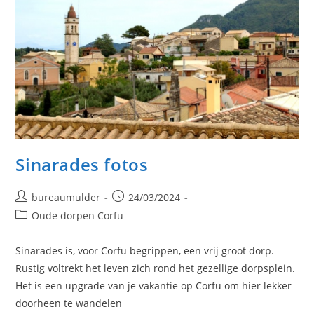
Sinarades fotos
Bericht
Bericht
bureaumulder
24/03/2024
auteur:
gepubliceerd
Berichtcategorie:
Oude dorpen Corfu
op:
Sinarades is, voor Corfu begrippen, een vrij groot dorp.
Rustig voltrekt het leven zich rond het gezellige dorpsplein.
Het is een upgrade van je vakantie op Corfu om hier lekker
doorheen te wandelen