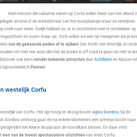
Veel mensen die vakantie vieren op Corfu willen meer van het eiland
gelegen strand of de winkelstraat van het kustplaatsje waar ze verblijven.
op zoek naar meer. Gelijk hebben ze, er is ontzettend veel te ontdekken op 
vergezichten en noem maar op. Toch willen we een tip meegeven als je besl
eens
van de gebaande paden af te wijken
! Dat hoeft niet letterlijk, al o
houden om met een auto die niet de jouwe is off road te gaan en niet te wet
(be)zoek ook eens
minder bekende attracties
dan
Achilleion
en Mouse Isl
je bijvoorbeeld in
Pentati
.
n westelijk Corfu
estelijk van Corfu. Het ligt hoog en droog boven
Agios Gordios
, bij de
uit Gordios omhoog gaat en na enkele kilometers een scherpe bocht naar
 pittige klim het kleine dorpje aan de noordkant binnen. En daar vind
et
een van de meest spectaculaire uitzichten
van west Corfu.