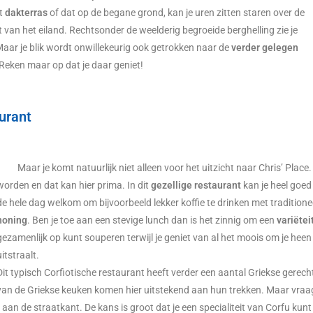
et
dakterras
of dat op de begane grond, kan je uren zitten staren over de
an het eiland. Rechtsonder de weelderig begroeide berghelling zie je
aar je blik wordt onwillekeurig ook getrokken naar de
verder gelegen
 Reken maar op dat je daar geniet!
urant
Maar je komt natuurlijk niet alleen voor het uitzicht naar Chris’ Plac
worden en dat kan hier prima. In dit
gezellige restaurant
kan je heel goed
de hele dag welkom om bijvoorbeeld lekker koffie te drinken met traditione
honing
. Ben je toe aan een stevige lunch dan is het zinnig om een
variëtei
gezamenlijk op kunt souperen terwijl je geniet van al het moois om je heen
uitstraalt.
Dit typisch Corfiotische restaurant heeft verder een aantal Griekse gerecht
van de Griekse keuken komen hier uitstekend aan hun trekken. Maar vraa
 aan de straatkant. De kans is groot dat je een specialiteit van Corfu kunt 