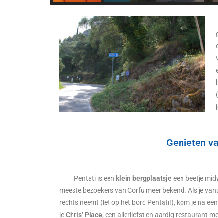
Genieten va
Pentati is een
klein bergplaatsje
een beetje midw
meeste bezoekers van Corfu meer bekend. Als je van
rechts neemt (let op het bord Pentati!), kom je na een
je
Chris’ Place
, een allerliefst en aardig restaurant m