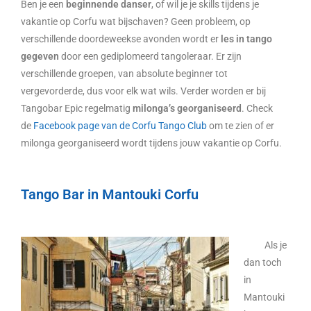
Ben je een
beginnende danser
, of wil je je skills tijdens je
vakantie op Corfu wat bijschaven? Geen probleem, op
verschillende doordeweekse avonden wordt er
les in tango
gegeven
door een gediplomeerd tangoleraar. Er zijn
verschillende groepen, van absolute beginner tot
vergevorderde, dus voor elk wat wils. Verder worden er bij
Tangobar Epic regelmatig
milonga’s georganiseerd
. Check
de
Facebook page van de Corfu Tango Club
om te zien of er
milonga georganiseerd wordt tijdens jouw vakantie op Corfu.
Tango Bar in Mantouki Corfu
Als je
dan toch
in
Mantouki