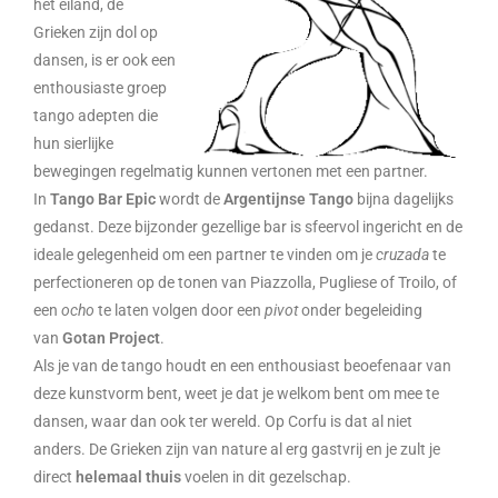
het eiland, de
Grieken zijn dol op
dansen, is er ook een
enthousiaste groep
tango adepten die
hun sierlijke
bewegingen regelmatig kunnen vertonen met een partner.
In
Tango Bar Epic
wordt de
Argentijnse Tango
bijna dagelijks
gedanst. Deze bijzonder gezellige bar is sfeervol ingericht en de
ideale gelegenheid om een partner te vinden om je
cruzada
te
perfectioneren op de tonen van Piazzolla, Pugliese of Troilo, of
een
ocho
te laten volgen door een
pivot
onder begeleiding
van
Gotan Project
.
Als je van de tango houdt en een enthousiast beoefenaar van
deze kunstvorm bent, weet je dat je welkom bent om mee te
dansen, waar dan ook ter wereld. Op Corfu is dat al niet
anders. De Grieken zijn van nature al erg gastvrij en je zult je
direct
helemaal thuis
voelen in dit gezelschap.