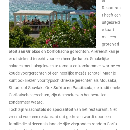
et
Restauran
t heeft een
uitgebreid
e kaart
met een
grote
vari
ëteit aan Griekse en Corfiotische gerechten
. Allereerst kan je
er uitstekend terecht voor een heerlijke lunch. Smakelijke
salades met huisgekweekte tomaat en komkommer, warme en
koude voorgerechten of een heerlijke mezès schotel. Maar je
kunt ook kiezen voor typisch Griekse gerechten als Mousaka,
Stifado, of Souvlaki. Ook
Sofrito en Pastitsada
, de traditionele
Corfiotische gerechten, zijn de moeite van het bestellen
zondermeer waard.
Toch zijn
visschotels de specialiteit
van het restaurant. Niet
vreemd voor een restaurant dat gedreven wordt door een
familie die al decennia lang de rijke visgronden rondom Corfu