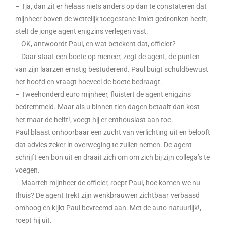
– Tja, dan zit er helaas niets anders op dan te constateren dat
mijnheer boven de wettelijk toegestane limiet gedronken heeft,
stelt de jonge agent enigzins verlegen vast.
– OK, antwoordt Paul, en wat betekent dat, officier?
– Daar staat een boete op meneer, zegt de agent, de punten
van zijn laarzen ernstig bestuderend. Paul buigt schuldbewust
het hoofd en vraagt hoeveel de boete bedraagt.
– Tweehonderd euro mijnheer, fluistert de agent enigzins
bedremmeld. Maar als u binnen tien dagen betaalt dan kost
het maar de helft!, voegt hij er enthousiast aan toe.
Paul blaast onhoorbaar een zucht van verlichting uit en belooft
dat advies zeker in overweging te zullen nemen. De agent
schrijft een bon uit en draait zich om om zich bij zijn collega’s te
voegen.
– Maarreh mijnheer de officier, roept Paul, hoe komen we nu
thuis? De agent trekt zijn wenkbrauwen zichtbaar verbaasd
omhoog en kijkt Paul bevreemd aan. Met de auto natuurlijk!,
roept hij uit.