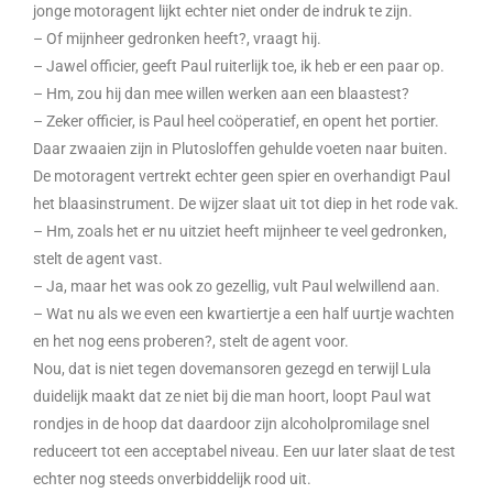
jonge motoragent lijkt echter niet onder de indruk te zijn.
– Of mijnheer gedronken heeft?, vraagt hij.
– Jawel officier, geeft Paul ruiterlijk toe, ik heb er een paar op.
– Hm, zou hij dan mee willen werken aan een blaastest?
– Zeker officier, is Paul heel coöperatief, en opent het portier.
Daar zwaaien zijn in Plutosloffen gehulde voeten naar buiten.
De motoragent vertrekt echter geen spier en overhandigt Paul
het blaasinstrument. De wijzer slaat uit tot diep in het rode vak.
– Hm, zoals het er nu uitziet heeft mijnheer te veel gedronken,
stelt de agent vast.
– Ja, maar het was ook zo gezellig, vult Paul welwillend aan.
– Wat nu als we even een kwartiertje a een half uurtje wachten
en het nog eens proberen?, stelt de agent voor.
Nou, dat is niet tegen dovemansoren gezegd en terwijl Lula
duidelijk maakt dat ze niet bij die man hoort, loopt Paul wat
rondjes in de hoop dat daardoor zijn alcoholpromilage snel
reduceert tot een acceptabel niveau. Een uur later slaat de test
echter nog steeds onverbiddelijk rood uit.