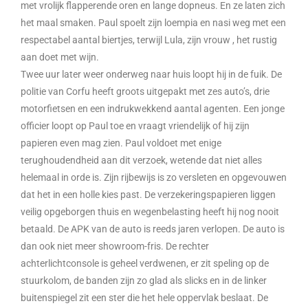
met vrolijk flapperende oren en lange dopneus. En ze laten zich
het maal smaken. Paul spoelt zijn loempia en nasi weg met een
respectabel aantal biertjes, terwijl Lula, zijn vrouw , het rustig
aan doet met wijn.
Twee uur later weer onderweg naar huis loopt hij in de fuik. De
politie van Corfu heeft groots uitgepakt met zes auto’s, drie
motorfietsen en een indrukwekkend aantal agenten. Een jonge
officier loopt op Paul toe en vraagt vriendelijk of hij zijn
papieren even mag zien. Paul voldoet met enige
terughoudendheid aan dit verzoek, wetende dat niet alles
helemaal in orde is. Zijn rijbewijs is zo versleten en opgevouwen
dat het in een holle kies past. De verzekeringspapieren liggen
veilig opgeborgen thuis en wegenbelasting heeft hij nog nooit
betaald. De APK van de auto is reeds jaren verlopen. De auto is
dan ook niet meer showroom-fris. De rechter
achterlichtconsole is geheel verdwenen, er zit speling op de
stuurkolom, de banden zijn zo glad als slicks en in de linker
buitenspiegel zit een ster die het hele oppervlak beslaat. De