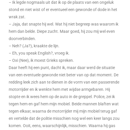
– Ik legde nogmaals uit dat ik op de plaats van een ongeluk
stond en niet wist of er eventueel een gewonde of dode in het
wrak zat.
– Jaja, dat snapte hij wel. Wat hij niet begreep was waarom ik
hem dan belde. Diepe zucht. Maar goed, hij zou mij wel even
doorverbinden.
– Neh? (Ja?), kraakte de lijn.
– Eh, you speak English?, vroeg ik.
– Oxi (Nee), ik moest Grieks spreken.
Daar heeft hij een punt, dacht ik, maar daar werd de situatie
van een eventuele gewonde niet beter van op dat moment. De
redding leek zich aan te dienen in de vorm van een passerende
motorrijder en ik wenkte hem met wijdse armgebaren. Hij
stopte en ik wees hem op de auto in de greppel. Police, zei ik
tegen hem en gaf hem mijn mobiel. Beide mannen blaften wat
tegen elkaar, waarna de motorrijder mij mijn mobiel terug gaf
en vertelde dat de politie misschien nog wel een keer langs zou
komen. Ooit, eens, waarschijnlijk, misschien. Waarna hij gas