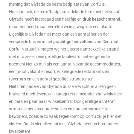
mening dat Glyfada de beste badplaats van Corfu is.
Hoe dan ook, de term ‘badplaats’ dekt de term niet helemaal.
Glyfada heeft inderdaad een heel fijn en
druk bezocht strand
,
maar het heeft maar verrekte weinig weg van een plaats.
Eigenlijk is Glyfada niet meer dan een aantal her en der
verspreide huizen in het
prachtige heuvelland
van Centraal
Corfu. Natuurlijk mogen we het uiterst aantrekkelijke strand
met dito zee en een gezellige boulevard niet vergeten te
noemen! Net zo min als een aantal vakantie accommodaties,
een groot vakantie resort, enkele goede restaurants en
taverna’s en een aantal gezellige strandtenten.
Niets ten nadele van Glyfada dus! Verwacht er alleen geen
bruisend nachtleven, een langgerekte meander van winkeltjes
en bars en paar paar winkelcentra. Ook gezellige achteraf
straatjes met steenoude huizen en hun oorspronkelijke
bewoners, zoals je zo vaak tegenkomt op Corfu zul je hier niet
vinden. Dat is hier allemaal niet. Glyfada heeft echter andere
kwaliteiten!