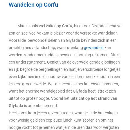
Wandelen op Corfu
Maar, zoals wel vaker op Corfu, biedt ook Glyfada, behalve
zon en zee, veel vakantie plezier voor de verstokte wandelaar.
Vooral de ‘bewoonde’ delen van Glyfada bevinden zich in een
prachtig heuvellandschap, waar urenlang
gewandeld
kan
worden zonder met kuddes mensen in botsing te komen. Dit is
een understatement. Geniet van de overweldigende glooiingen
en rijk begroeide berghellingen en laat je verschroeide longetjes
even bijkomen in de schaduw van een lommerrijke boom in een
lekkere groene weide. Wel de beentjes met kuitenvet insmeren,
want het enorme wandelgebied dat Glyfada heet, strekt zich
uit tot op grote hoogte. Vooral het
uitzicht op het strand van
Glyfada
is adembenemend.
Heel soms kom je een taverna tegen, waar je in de buitenlucht
voor weinig geld een copieuze lunch kunt scoren en om het
nodige vocht tot je nemen wat je in de uren daarvoor vergoten