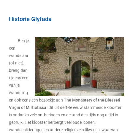
Historie Glyfada
Ben je
een
wandelaar
(of niet),
breng dan
tijdens een
van je
wandeling
en ook eens een bezoekje aan
The Monastery of the Blessed
Virgin of Mirtiotissa
. Dit uit de 14e eeuw stammende klooster
is ondanks vele ontberingen en de tand des tijds nog altijd in
gebruik. Het klooster herbergt veel oude iconen,
wandschilderingen en andere religieuze relikwieën, waarvan