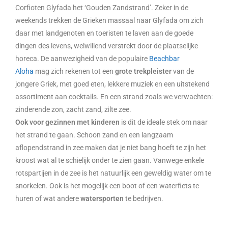
Corfioten Glyfada het ‘Gouden Zandstrand’. Zeker in de
weekends trekken de Grieken massaal naar Glyfada om zich
daar met landgenoten en toeristen te laven aan de goede
dingen des levens, welwillend verstrekt door de plaatselijke
horeca. De aanwezigheid van de populaire
Beachbar
Aloha
mag zich rekenen tot een
grote trekpleister
van de
jongere Griek, met goed eten, lekkere muziek en een uitstekend
assortiment aan cocktails. En een strand zoals we verwachten:
zinderende zon, zacht zand, zilte zee.
Ook voor gezinnen met kinderen
is dit de ideale stek om naar
het strand te gaan. Schoon zand en een langzaam
aflopendstrand in zee maken dat je niet bang hoeft te zijn het
kroost wat al te schielijk onder te zien gaan. Vanwege enkele
rotspartijen in de zee is het natuurlijk een geweldig water om te
snorkelen. Ook is het mogelijk een boot of een waterfiets te
huren of wat andere
watersporten
te bedrijven.