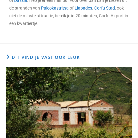
of
Dassia
. Heb je er een half uur voor over dan kan je kiezen uit
de stranden van
Paleokastritsa
of
Liapades
.
Corfu Stad
, ook
niet de minste attractie, bereik je in 20 minuten, Corfu Airport in
een kwartiertje.
DIT VIND JE VAST OOK LEUK