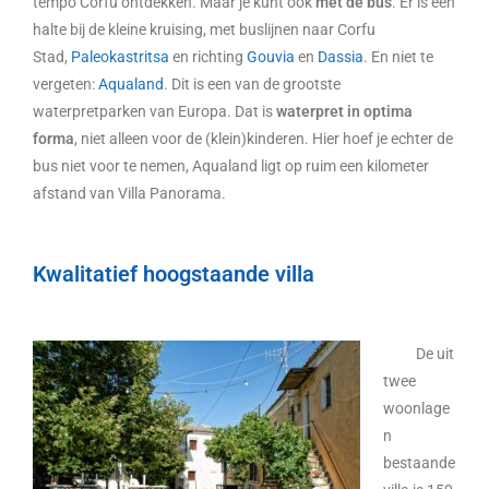
tempo Corfu ontdekken. Maar je kunt ook
met de bus
. Er is een
halte bij de kleine kruising, met buslijnen naar Corfu
Stad,
Paleokastritsa
en richting
Gouvia
en
Dassia
. En niet te
vergeten:
Aqualand
. Dit is een van de grootste
waterpretparken van Europa. Dat is
waterpret in optima
forma
, niet alleen voor de (klein)kinderen. Hier hoef je echter de
bus niet voor te nemen, Aqualand ligt op ruim een kilometer
afstand van Villa Panorama.
Kwalitatief hoogstaande villa
De uit
twee
woonlage
n
bestaande