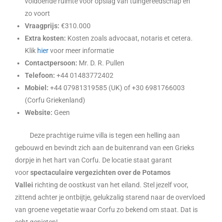
voldoende ruimte voor opslag van tuingereedschap en
zo voort
Vraagprijs:
€310.000
Extra kosten:
Kosten zoals advocaat, notaris et cetera.
Klik
hier
voor meer informatie
Contactpersoon:
Mr. D. R. Pullen
Telefoon:
+44 01483772402
Mobiel:
+44 07981319585 (UK) of +30 6981766003
(Corfu Griekenland)
Website:
Geen
Deze prachtige ruime villa is tegen een helling aan
gebouwd en bevindt zich aan de buitenrand van een Grieks
dorpje in het hart van Corfu. De locatie staat garant
voor
spectaculaire vergezichten over de Potamos
Vallei
richting de oostkust van het eiland. Stel jezelf voor,
zittend achter je ontbijtje, gelukzalig starend naar de overvloed
van groene vegetatie waar Corfu zo bekend om staat. Dat is