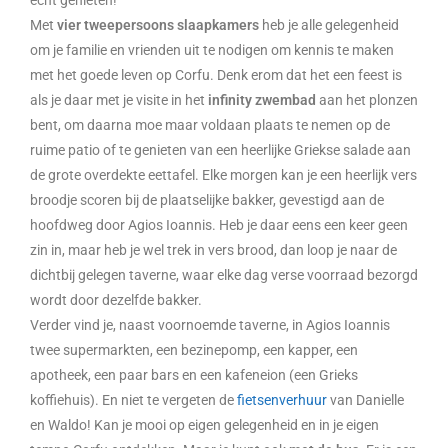
echt genieten!
Met
vier tweepersoons slaapkamers
heb je alle gelegenheid
om je familie en vrienden uit te nodigen om kennis te maken
met het goede leven op Corfu. Denk erom dat het een feest is
als je daar met je visite in het
infinity zwembad
aan het plonzen
bent, om daarna moe maar voldaan plaats te nemen op de
ruime patio of te genieten van een heerlijke Griekse salade aan
de grote overdekte eettafel. Elke morgen kan je een heerlijk vers
broodje scoren bij de plaatselijke bakker, gevestigd aan de
hoofdweg door Agios Ioannis. Heb je daar eens een keer geen
zin in, maar heb je wel trek in vers brood, dan loop je naar de
dichtbij gelegen taverne, waar elke dag verse voorraad bezorgd
wordt door dezelfde bakker.
Verder vind je, naast voornoemde taverne, in Agios Ioannis
twee supermarkten, een bezinepomp, een kapper, een
apotheek, een paar bars en een kafeneion (een Grieks
koffiehuis). En niet te vergeten de
fietsenverhuur
van Danielle
en Waldo! Kan je mooi op eigen gelegenheid en in je eigen