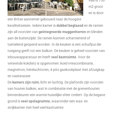
villa is 150
m2 groot
en is door
een Britse aannemer gebouwd naar de hoogste
kwaliteitseisen. Iedere kamer is
dubbel beglaasd
en de ramen
zijn all voorzien van
geïntegreerde muggenhorren
en blinden
aan de buitenzijde. De ramen kunnen scharnierend of
tuimelend geopend worden. In de keuken is een schuifpui die
toegang geeft tot een balkon. De keuken is geheel voorzien van
inbouwapparatuur en heeft
veel kastruimte
. Voor de
verwende kok(kin) is opgenomen: koel/vriescombinatie,
magnetron, heteluchtoven, 4-pits gaskookplaat met afzuigkap
en vaatwasser.
De
kamers zijn ruim
, licht en luchtig. De plafonds zijn voorzien
van houten balken, wat in combinatie met de grenenhouten
binnendeuren een warme huiselijke sfeer creëert. Op de begane
grond is
veel opslagruimte
, waaronder een was- en
strijkkamer met heel veel kastruimte.