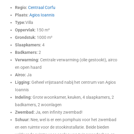
Regio:
Centraal Corfu
Plaats:
Agios Ioannis
Type:
Villa
Oppervlak:
150 m²
Grondstuk:
1000 m²
Slaapkamers:
4
Badkamers:
2
Verwarming:
Centrale verwarming (olie gestookt), airco
en open haard
Airco:
Ja
Ligging:
Geheel vrijstaand nabij het centrum van Agios
Ioannis
Indeling:
Grote woonkamer, keuken, 4 slaapkamers, 2
badkamers, 2 woonlagen
Zwembad:
Ja, een infinity zwembad!
Schuur:
Nee, wel is er een pomphuis voor het zwembad
en een ruimte voor de stookinstallatie. Beide bieden