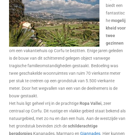
biedt een
fantastisc
he
mogelij
kheid voor
twee
gezinnen
om een vakantiehuis op Corfu te bezitten. Enige jaren geleden
is de bouw van dit schitterend gelegen object vanwege
tragische familieomstandigheden gestaakt. Bedoeling was
twee geschakelde woonruimtes van ruim 70 vierkante meter
per stuk te creëren op een grondstuk van 5.500 vierkante
meter. Door het wegvallen van een van de deelnemers is de
bouw gestaakt.
Het huis ligt geheel vrij in de prachtige
Ropa Vallei
, zeer
centraal op Corfu. Dit rustige en vlakke gebied staat bekend als
natuurgebied, met zo nu en dan een huis. Aan de westzijde van
het grondstuk bevinden zich de
schilderachtige
bergdorpjes
Kananades, Marmaro en
Giannades
. Hier kunnen