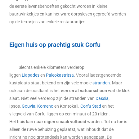
de eerste levensbehoeften gekocht worden in kleine
buurtwinkeltjes en kan het ware dorpsleven geproefd worden
op de terrasjes van enkele restaurantjes.
Eigen huis op prachtig stuk Corfu
Slechts enkele kilometers verderop
liggen
Liapades
en
Paleokastritsa
. Vooral laatstgenoemde
kustplaats staat bekend om zijn vele mooie
stranden
. Maar
ook aan de oostkant is het
een en al natuurschoon
wat de klok
slaat. Niet veel verderop zijn de stranden van
Dassia
,
Ipsos,
Gouvia
,
Komeno
en Kontokali.
Corfu Stad
en het
vliegveld van Corfu liggen op een minuut of 20 rijden.
Het huis kan
naar eigen smaak voltooid
worden. Tot nu toe is
alleen de ruwe behuizing geplaatst, wat inhoudt dat de
inrichting nog grotendeels kan worden aangepast. De