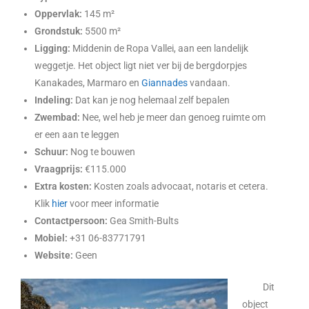
Oppervlak:
145 m²
Grondstuk:
5500 m²
Ligging:
Middenin de Ropa Vallei, aan een landelijk
weggetje. Het object ligt niet ver bij de bergdorpjes
Kanakades, Marmaro en
Giannades
vandaan.
Indeling:
Dat kan je nog helemaal zelf bepalen
Zwembad:
Nee, wel heb je meer dan genoeg ruimte om
er een aan te leggen
Schuur:
Nog te bouwen
Vraagprijs:
€115.000
Extra kosten:
Kosten zoals advocaat, notaris et cetera.
Klik
hier
voor meer informatie
Contactpersoon:
Gea Smith-Bults
Mobiel:
+31 06-83771791
Website:
Geen
Dit
object