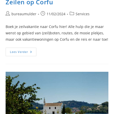
Zeilen op Corfu
Bericht
Bericht
Berichtcategorie:
bureaumulder
11/02/2024
Services
auteur:
gepubliceerd
op:
Boek je zeilvakantie naar Corfu hier! Alle hulp die je maar
wenst op gebied van (zeil)boten, routes, de mooie plekjes,
maar ook vakantiewoningen op Corfu en de reis er naar toe!
Zeilen
Lees Verder
Op
Corfu