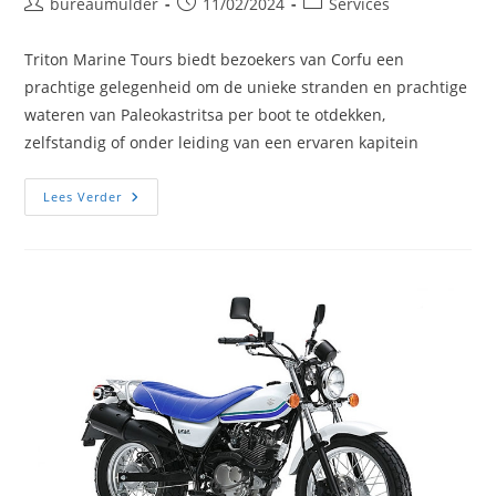
Bericht
Bericht
Berichtcategorie:
bureaumulder
11/02/2024
Services
auteur:
gepubliceerd
op:
Triton Marine Tours biedt bezoekers van Corfu een
prachtige gelegenheid om de unieke stranden en prachtige
wateren van Paleokastritsa per boot te otdekken,
zelfstandig of onder leiding van een ervaren kapitein
Triton
Lees Verder
Marine
Tours