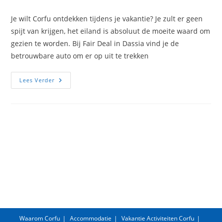
auteur:
gepubliceerd
op:
Je wilt Corfu ontdekken tijdens je vakantie? Je zult er geen
spijt van krijgen, het eiland is absoluut de moeite waard om
gezien te worden. Bij Fair Deal in Dassia vind je de
betrouwbare auto om er op uit te trekken
Fair
Lees Verder
Deal
Waarom Corfu
Accommodatie
Vakantie Activiteiten Corfu