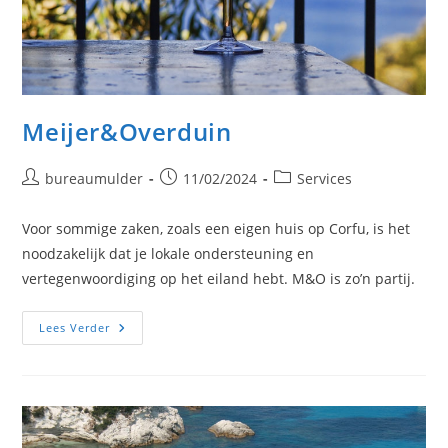
Meijer&Overduin
Bericht
Bericht
Berichtcategorie:
bureaumulder
11/02/2024
Services
auteur:
gepubliceerd
op:
Voor sommige zaken, zoals een eigen huis op Corfu, is het
noodzakelijk dat je lokale ondersteuning en
vertegenwoordiging op het eiland hebt. M&O is zo’n partij.
Meijer&Overduin
Lees Verder