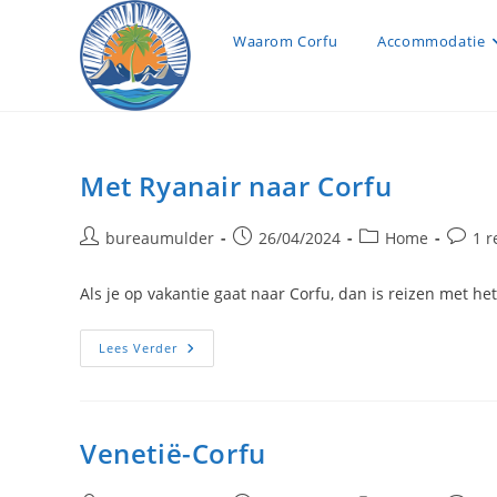
Ga
naar
Waarom Corfu
Accommodatie
inhoud
Met Ryanair naar Corfu
Bericht
Bericht
Berichtcategorie:
Berich
bureaumulder
26/04/2024
Home
1 r
auteur:
gepubliceerd
reactie
op:
Als je op vakantie gaat naar Corfu, dan is reizen met he
Met
Lees Verder
Ryanair
Naar
Corfu
Venetië-Corfu