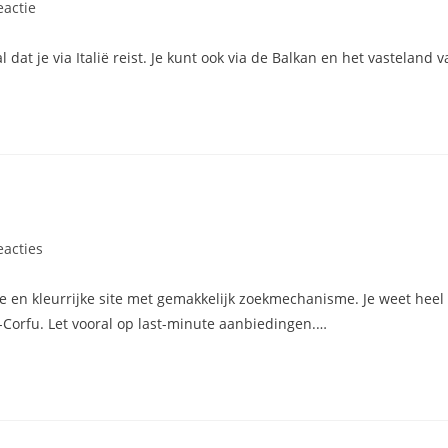
t
eactie
s:
dat je via Italië reist. Je kunt ook via de Balkan en het vasteland
t
eacties
s:
 en kleurrijke site met gemakkelijk zoekmechanisme. Je weet heel 
l-Corfu. Let vooral op last-minute aanbiedingen.…