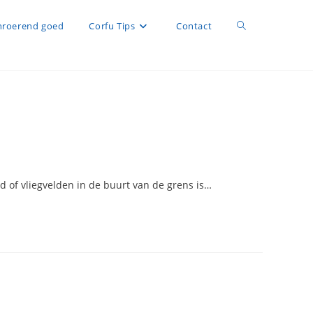
Toggle
roerend goed
Corfu Tips
Contact
site
zoeken
nd of vliegvelden in de buurt van de grens is…