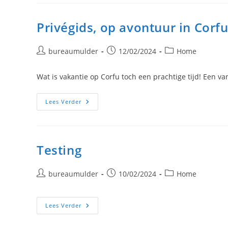
Privégids, op avontuur in Corf
Bericht
Bericht
Berichtcategorie:
bureaumulder
12/02/2024
Home
auteur:
gepubliceerd
op:
Wat is vakantie op Corfu toch een prachtige tijd! Een v
Privégids,
Lees Verder
Op
Avontuur
In
Corfu
Testing
Bericht
Bericht
Berichtcategorie:
bureaumulder
10/02/2024
Home
auteur:
gepubliceerd
op:
Testing
Lees Verder