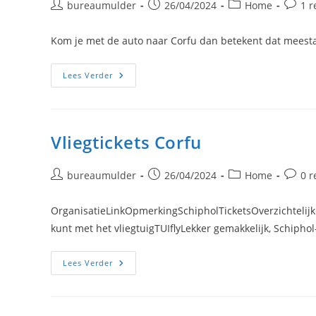
Bericht
Bericht
Berichtcategorie:
Berich
bureaumulder
26/04/2024
Home
1 r
auteur:
gepubliceerd
reactie
op:
Kom je met de auto naar Corfu dan betekent dat meestal 
Venetië-
Lees Verder
Corfu
Vliegtickets Corfu
Bericht
Bericht
Berichtcategorie:
Berich
bureaumulder
26/04/2024
Home
0 r
auteur:
gepubliceerd
reactie
op:
OrganisatieLinkOpmerkingSchipholTicketsOverzichtelijke
kunt met het vliegtuigTUIflyLekker gemakkelijk, Schipho
Vliegtickets
Lees Verder
Corfu