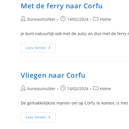
Met de ferry naar Corfu
Bericht
Bericht
Berichtcategorie:
bureaumulder
14/02/2024
Home
auteur:
gepubliceerd
op:
Je kunt natuurlijk ook met de auto, en dus met de ferry n
Met
Lees Verder
De
Ferry
Naar
Corfu
Vliegen naar Corfu
Bericht
Bericht
Berichtcategorie:
bureaumulder
14/02/2024
Home
auteur:
gepubliceerd
op:
De gemakkelijkste manier om op Corfu te komen, is met he
Vliegen
Lees Verder
Naar
Corfu