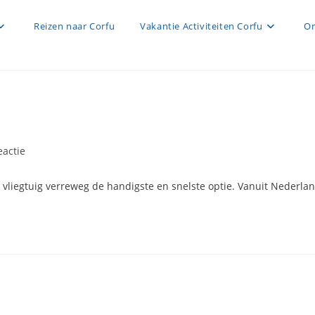
Reizen naar Corfu
Vakantie Activiteiten Corfu
On
t
eactie
s:
t vliegtuig verreweg de handigste en snelste optie. Vanuit Nederla