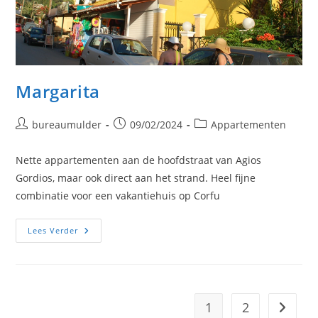
Margarita
Bericht
Bericht
Berichtcategorie:
bureaumulder
09/02/2024
Appartementen
auteur:
gepubliceerd
op:
Nette appartementen aan de hoofdstraat van Agios
Gordios, maar ook direct aan het strand. Heel fijne
combinatie voor een vakantiehuis op Corfu
Margarita
Lees Verder
1
2
Naar vo