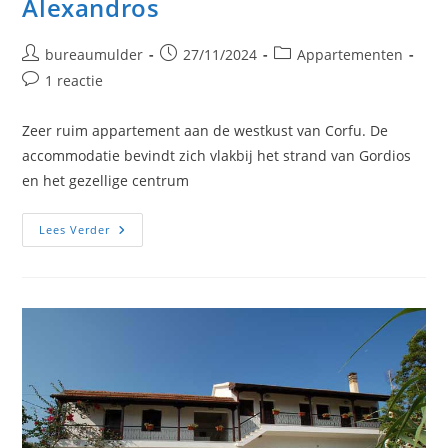
Alexandros
Bericht
Bericht
Berichtcategorie:
bureaumulder
27/11/2024
Appartementen
auteur:
gepubliceerd
Bericht
1 reactie
op:
reacties:
Zeer ruim appartement aan de westkust van Corfu. De
accommodatie bevindt zich vlakbij het strand van Gordios
en het gezellige centrum
Alexandros
Lees Verder