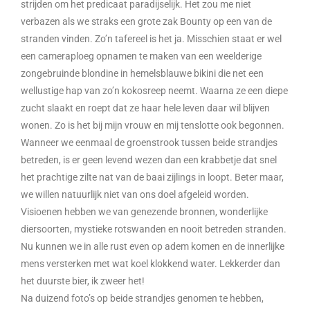
strijden om het predicaat paradijselijk. Het zou me niet
verbazen als we straks een grote zak Bounty op een van de
stranden vinden. Zo’n tafereel is het ja. Misschien staat er wel
een cameraploeg opnamen te maken van een weelderige
zongebruinde blondine in hemelsblauwe bikini die net een
wellustige hap van zo’n kokosreep neemt. Waarna ze een diepe
zucht slaakt en roept dat ze haar hele leven daar wil blijven
wonen. Zo is het bij mijn vrouw en mij tenslotte ook begonnen.
Wanneer we eenmaal de groenstrook tussen beide strandjes
betreden, is er geen levend wezen dan een krabbetje dat snel
het prachtige zilte nat van de baai zijlings in loopt. Beter maar,
we willen natuurlijk niet van ons doel afgeleid worden.
Visioenen hebben we van genezende bronnen, wonderlijke
diersoorten, mystieke rotswanden en nooit betreden stranden.
Nu kunnen we in alle rust even op adem komen en de innerlijke
mens versterken met wat koel klokkend water. Lekkerder dan
het duurste bier, ik zweer het!
Na duizend foto’s op beide strandjes genomen te hebben,