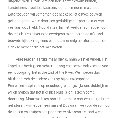
uitgehouwen. Bizar! Met een hele santenkraam binnen,
kandelaren, stoeltjes, kaarsen, iconen en noem maar op.
Later zouden wij vernemen dat het kapelletje twee eeuwen
geleden gebouwd is door een geduldige pappas die niet van
veel aanloop hield. Nou, dat zal hij niet veel gehad hebben op
deze plek. Een nijver type overigens, want op enige afstand
bouwde hij ook nog eens een huis met enig comfort, aldus de
Griekse meneer die het kan weten.
Alles leuk en aardig, maar hier kunnen we niet verder. Het
kapelletje heeft geen achteruitgang en hoe we ook zoeken voor
een doorgang, het is the End of the River. We moeten dus
blijkbaar toch de andere kant op bij de tweesprong.
Een enorme spin die op neushoogte hangt, lijkt ons duidelijk te
willen maken dat het hier niet pluis is, dit is geen echte
doorgang. Maar we laten ons niet zomaar met een kluitje in het
riet sturen, wij hebben een missie! Dus gaan we voor de spin op
de knieën en kruipen een paar meter alvorens het pad weer