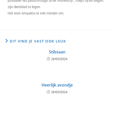
possible! No passthrough after monestry!’, roept hij en begint
zijn dienblad te legen.
Het eten smaakte er niet minder om.
DIT VIND JE VAST OOK LEUK
Stilstaan
26/03/2024
Heerlijk avondje
26/03/2024