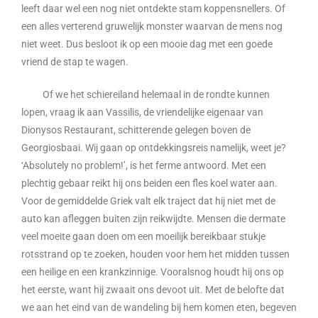
leeft daar wel een nog niet ontdekte stam koppensnellers. Of
een alles verterend gruwelijk monster waarvan de mens nog
niet weet. Dus besloot ik op een mooie dag met een goede
vriend de stap te wagen.
Of we het schiereiland helemaal in de rondte kunnen
lopen, vraag ik aan Vassilis, de vriendelijke eigenaar van
Dionysos Restaurant, schitterende gelegen boven de
Georgiosbaai. Wij gaan op ontdekkingsreis namelijk, weet je?
‘Absolutely no problem!’, is het ferme antwoord. Met een
plechtig gebaar reikt hij ons beiden een fles koel water aan.
Voor de gemiddelde Griek valt elk traject dat hij niet met de
auto kan afleggen buiten zijn reikwijdte. Mensen die dermate
veel moeite gaan doen om een moeilijk bereikbaar stukje
rotsstrand op te zoeken, houden voor hem het midden tussen
een heilige en een krankzinnige. Vooralsnog houdt hij ons op
het eerste, want hij zwaait ons devoot uit. Met de belofte dat
we aan het eind van de wandeling bij hem komen eten, begeven