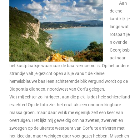
Aan
de ene
kant kijk je
langs wat
rotspartije
n over de
Georgiosb
aai naar
het kustplaatsje waarnaar de baai vernoemd is. Op het andere
strandje valt je gezicht open als je vanuit de kleine
hemelsblauwe baai een schitterende blik vergund wordt op de
Diapontia eilanden, noordwest van Corfu gelegen.
Wat mij echter zo intrigeert aan die plek, is dat hele schiereiland
erachter! Op de foto ziet het eruit als een ondoordringbare
massa groen, maar daar wil ik me eigenlijk zelf een keer van
overtuigen. Het lijkt mij geweldig om na zweten, zwerven en
zwoegen op de uiterste westpunt van Corfu te arriveren met
het idee dat maar weinigen daar voet gezet hebben. Misschien