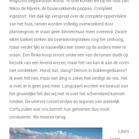
enigszins begaanbaar wordt. Al snel komen we bij het huis van
Nikos de Nijvere, de bouwvakkende pappas. Compleet
ingestort. Het dak ligt verspreid over de complete oppervlakte
van het huis, ramen worden volledig overwoekerd door
plantengroei, er staat geen binnenmuur meer overeind. Zware
eiken balken steken als overwinningsteken nog fier omhoog,
maar verder lijkt er nauwelijks een steen op de andere meer te
staan. Een flinke hoop stront onder een van de ramen duidt op
bezoek van een levend wezen, maar het ras kan ik aan de vorm
niet ontdekken. Hond, kat, slang? Demon in bokkengedaante?
Ik weet het niet, maar een ding is zeker, hier eindigt de reis. Het
is over, er is geen pad meer. Langzaam worden we bewust van
het gruwelijke feit dat wij niet te voet het schiereiland kunnen
ronden. De uiterste rotsstrandjes en lagunes van westelijk
Corfu zullen wat ons betreft hun geheimen dus nooit
ontsluieren. We moeten terug.
Liters